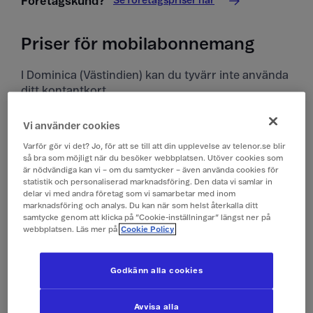
Se företagspriser här
Företagskund?
Priser för mobilabonnemang
I Dominica (Västindien) kan du tyvärr inte använda
ditt kontantkort.
Priser i Dominica (Västindien)
Vi använder cookies
Varför gör vi det? Jo, för att se till att din upplevelse av telenor.se blir
Alla priser är inklusive moms.
så bra som möjligt när du besöker webbplatsen. Utöver cookies som
är nödvändiga kan vi – om du samtycker – även använda cookies för
statistik och personaliserad marknadsföring. Den data vi samlar in
Surfa
149 kr/dygn (0,1 GB)
delar vi med andra företag som vi samarbetar med inom
(Surfpass)
marknadsföring och analys. Du kan när som helst återkalla ditt
samtycke genom att klicka på ”Cookie-inställningar” längst ner på
webbplatsen. Läs mer på
Cookie Policy
Ringa och ta emot
19 kr/min
samtal
Godkänn alla cookies
Ringa röstbrevlåda
19 kr/min
Avvisa alla