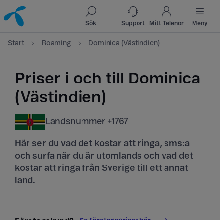
Till innehåll
Till sök
Sök
Support
Mitt Telenor
Meny
Start
Roaming
Dominica (Västindien)
Priser i och till Dominica
(Västindien)
Landsnummer +1767
Här ser du vad det kostar att ringa, sms:a
och surfa när du är utomlands och vad det
kostar att ringa från Sverige till ett annat
land.