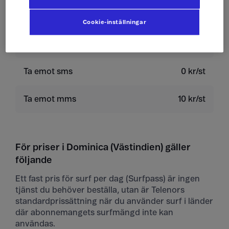
Skicka sms
4 kr/st
Cookie-inställningar
Skicka mms
10 kr/st
Ta emot sms
0 kr/st
Ta emot mms
10 kr/st
För priser i Dominica (Västindien) gäller
följande
Ett fast pris för surf per dag (Surfpass) är ingen
tjänst du behöver beställa, utan är Telenors
standardprissättning när du använder surf i länder
där abonnemangets surfmängd inte kan
användas.