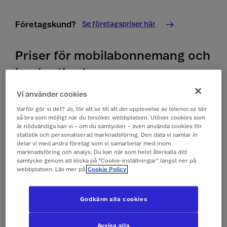
Se företagspriser här
Företagskund?
Priser för mobilabonnemang och
kontantkort
Vi använder cookies
Priser i Dominikanska Republiken
(Västindien)
Varför gör vi det? Jo, för att se till att din upplevelse av telenor.se blir
så bra som möjligt när du besöker webbplatsen. Utöver cookies som
är nödvändiga kan vi – om du samtycker – även använda cookies för
Alla priser är inklusive moms.
statistik och personaliserad marknadsföring. Den data vi samlar in
delar vi med andra företag som vi samarbetar med inom
marknadsföring och analys. Du kan när som helst återkalla ditt
Surfa
149 kr/dygn (0,1 GB)
samtycke genom att klicka på ”Cookie-inställningar” längst ner på
(Surfpass)
webbplatsen. Läs mer på
Cookie Policy
Ringa och ta emot
19 kr/min
Godkänn alla cookies
samtal
Avvisa alla