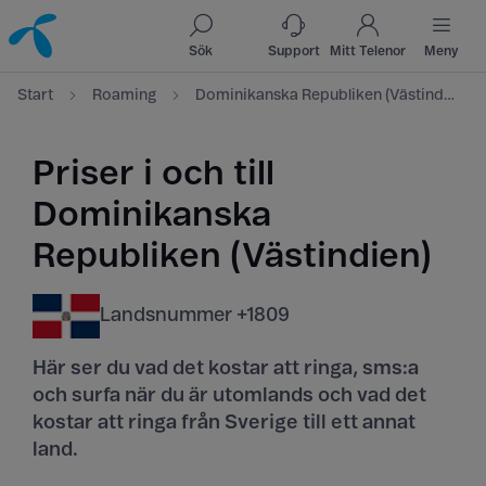
Till innehåll
Till sök
Sök
Support
Mitt Telenor
Meny
Start
Roaming
Dominikanska Republiken (Västindien)
Priser i och till
Dominikanska
Republiken (Västindien)
Landsnummer +1809
Här ser du vad det kostar att ringa, sms:a
och surfa när du är utomlands och vad det
kostar att ringa från Sverige till ett annat
land.