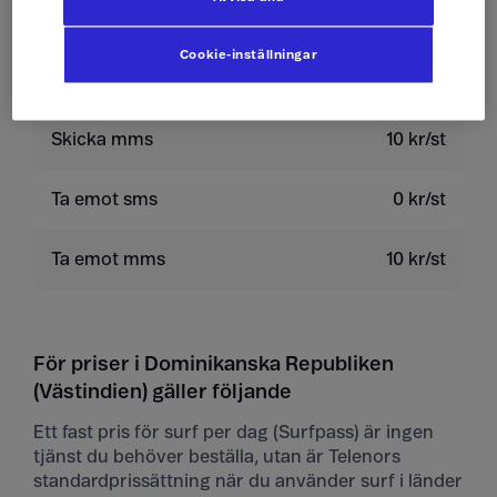
Ringa röstbrevlåda
19 kr/min
Cookie-inställningar
Skicka sms
4 kr/st
Skicka mms
10 kr/st
Ta emot sms
0 kr/st
Ta emot mms
10 kr/st
För priser i Dominikanska Republiken
(Västindien) gäller följande
Ett fast pris för surf per dag (Surfpass) är ingen
tjänst du behöver beställa, utan är Telenors
standardprissättning när du använder surf i länder