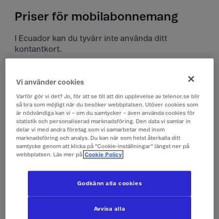
Priser för mobilabonnemang
I Ecuador kan du tyvärr inte använda ditt
kontantkort.
Priser i Ecuador
Vi använder cookies
Alla priser är inklusive moms.
Varför gör vi det? Jo, för att se till att din upplevelse av telenor.se blir
så bra som möjligt när du besöker webbplatsen. Utöver cookies som
är nödvändiga kan vi – om du samtycker – även använda cookies för
Surfa
149 kr/dygn (0,1 GB)
statistik och personaliserad marknadsföring. Den data vi samlar in
(Surfpass)
delar vi med andra företag som vi samarbetar med inom
marknadsföring och analys. Du kan när som helst återkalla ditt
samtycke genom att klicka på ”Cookie-inställningar” längst ner på
webbplatsen. Läs mer på
Cookie Policy
Ringa och ta emot
19 kr/min
samtal
Godkänn alla cookies
Ringa röstbrevlåda
19 kr/min
Avvisa alla