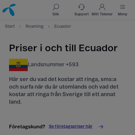
Till innehåll
Till sök
Sök
Support
Mitt Telenor
Meny
Start
Roaming
Ecuador
Priser i och till Ecuador
Landsnummer +593
Här ser du vad det kostar att ringa, sms:a
och surfa när du är utomlands och vad det
kostar att ringa från Sverige till ett annat
land.
Se företagspriser här
Företagskund?