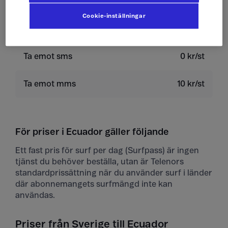
Skicka sms
4 kr/st
Cookie-inställningar
Skicka mms
10 kr/st
Ta emot sms
0 kr/st
Ta emot mms
10 kr/st
För priser i Ecuador gäller följande
Ett fast pris för surf per dag (Surfpass) är ingen
tjänst du behöver beställa, utan är Telenors
standardprissättning när du använder surf i länder
där abonnemangets surfmängd inte kan
användas.
Priser från Sverige till Ecuador