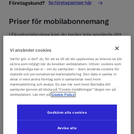
Se företagspriser här
Företagskund?
Priser för mobilabonnemang
I Ekvatorialguinea kan du tyvärr inte använda ditt
kontantkort.
Vi använder cookies
Priser i Ekvatorialguinea
Varför gör vi det? Jo, för att se till att din upplevelse av telenor.se blir
så bra som möjligt när du besöker webbplatsen. Utöver cookies som
Alla priser är inklusive moms.
är nödvändiga kan vi – om du samtycker – även använda cookies för
statistik och personaliserad marknadsföring. Den data vi samlar in
delar vi med andra företag som vi samarbetar med inom
Surfa
199 kr/MB*
marknadsföring och analys. Du kan när som helst återkalla ditt
samtycke genom att klicka på ”Cookie-inställningar” längst ner på
webbplatsen. Läs mer på
Cookie Policy
Ringa och ta emot
29 kr/min
samtal
Godkänn alla cookies
Ringa röstbrevlåda
29 kr/min
Avvisa alla