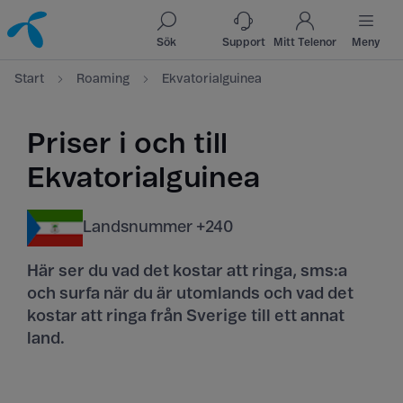
Till innehåll
Till sök
Sök
Support
Mitt Telenor
Meny
Start
Roaming
Ekvatorialguinea
Priser i och till
Ekvatorialguinea
Landsnummer +240
Här ser du vad det kostar att ringa, sms:a
och surfa när du är utomlands och vad det
kostar att ringa från Sverige till ett annat
land.