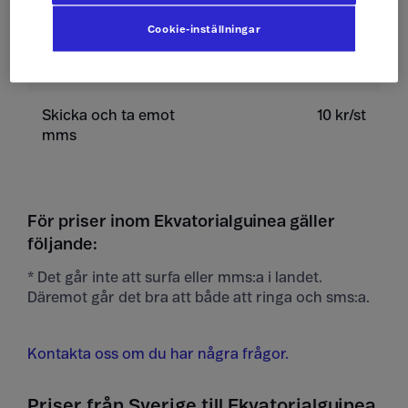
Skicka sms
4 kr/st
Cookie-inställningar
Ta emot sms
0 kr/st
Skicka och ta emot
10 kr/st
mms
För priser inom Ekvatorialguinea gäller
följande:
* Det går inte att surfa eller mms:a i landet.
Däremot går det bra att både att ringa och sms:a.
Kontakta oss om du har några frågor.
Priser från Sverige till Ekvatorialguinea