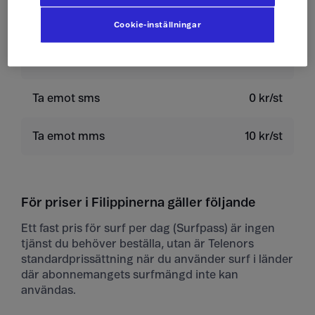
Skicka sms
4 kr/st
Cookie-inställningar
Skicka mms
10 kr/st
Ta emot sms
0 kr/st
Ta emot mms
10 kr/st
För priser i Filippinerna gäller följande
Ett fast pris för surf per dag (Surfpass) är ingen
tjänst du behöver beställa, utan är Telenors
standardprissättning när du använder surf i länder
där abonnemangets surfmängd inte kan
användas.