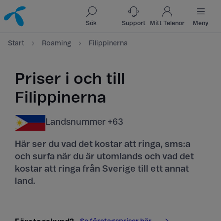
Till innehåll
Till sök
Sök
Support
Mitt Telenor
Meny
Start
Roaming
Filippinerna
Priser i och till
Filippinerna
Landsnummer +63
Här ser du vad det kostar att ringa, sms:a
och surfa när du är utomlands och vad det
kostar att ringa från Sverige till ett annat
land.