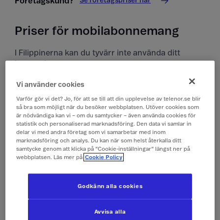
Se företagspriser här
Företagskund?
Priser för mobilabonnemang
I Filippinerna kan du tyvärr inte använda ditt
kontantkort.
Vi använder cookies
Priser i Filippinerna
Varför gör vi det? Jo, för att se till att din upplevelse av telenor.se blir
Alla priser är inklusive moms.
så bra som möjligt när du besöker webbplatsen. Utöver cookies som
är nödvändiga kan vi – om du samtycker – även använda cookies för
statistik och personaliserad marknadsföring. Den data vi samlar in
delar vi med andra företag som vi samarbetar med inom
Surfa
149 kr/dygn (0,1 GB)
marknadsföring och analys. Du kan när som helst återkalla ditt
(Surfpass)
samtycke genom att klicka på ”Cookie-inställningar” längst ner på
webbplatsen. Läs mer på
Cookie Policy
Ringa och ta emot
19 kr/min
samtal
Godkänn alla cookies
Ringa röstbrevlåda
19 kr/min
Avvisa alla