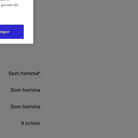
e genom att
ntkort
ningar
Som hemma*
Som hemma
Som hemma
9 kr/min