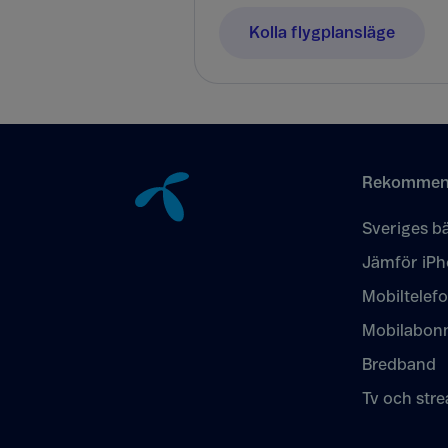
Kolla flygplansläge
Tillbaka till innehåll
Rekommen
Sveriges bä
Jämför iPh
Mobiltelef
Mobilabon
Bredband
Tv och str