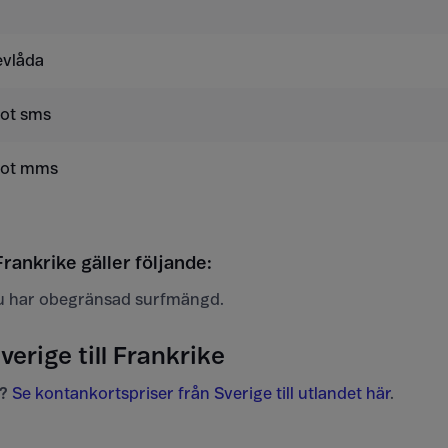
evlåda
mot sms
mot mms
rankrike gäller följande:
u har obegränsad surfmängd.
verige till Frankrike
?
Se kontankortspriser från Sverige till utlandet här
.