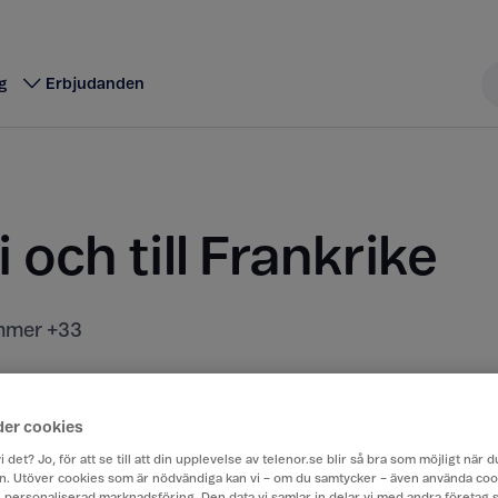
g
Erbjudanden
i och till Frankrike
mer +33
t kostar att ringa, sms:a och surfa när du är utomla
rån Sverige till ett annat land.
der cookies
i det? Jo, för att se till att din upplevelse av telenor.se blir så bra som möjligt när
. Utöver cookies som är nödvändiga kan vi – om du samtycker – även använda coo
ch personaliserad marknadsföring. Den data vi samlar in delar vi med andra företag 