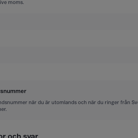
usive moms.
ndsnummer
andsnummer när du är utomlands och när du ringer från Sver
er.
or och svar