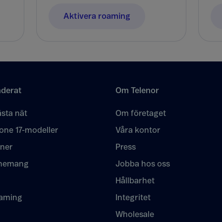
Aktivera roaming
derat
Om Telenor
sta nät
Om företaget
one 17-modeller
Våra kontor
oner
Press
nemang
Jobba hos oss
Hållbarhet
eaming
Integritet
Wholesale