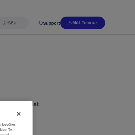
Mitt Telenor
Support
Sök
nds och vad det
 du besöker
kies för
som vi