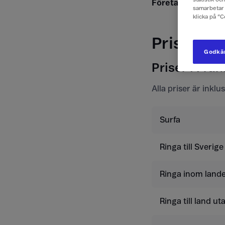
S
Företagskund?
samarbetar 
klicka på ”
Priser f
Godkän
Priser i Fran
Alla priser är inkl
Surfa
Ringa till Sverige
Ringa inom lande
Ringa till land u