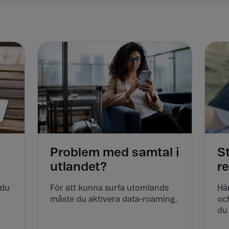
Problem med samtal i
S
utlandet?
r
 du
För att kunna surfa utomlands
Här
måste du aktivera data-roaming.
och
du 