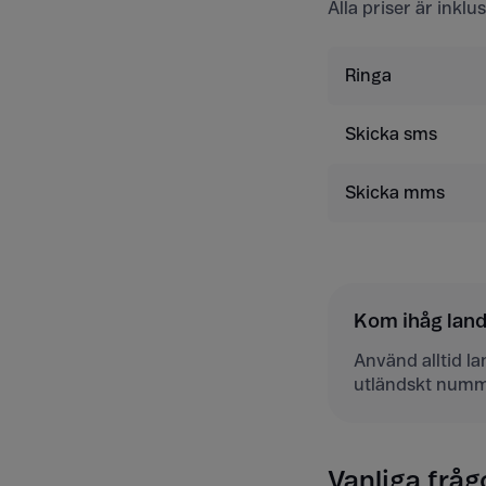
Alla priser är inkl
Ringa
Skicka sms
Skicka mms
Kom ihåg la
Använd alltid l
utländskt numm
Vanliga fråg