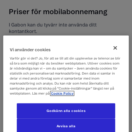
Priser för mobilabonnemang
I Gabon kan du tyvärr inte använda ditt
kontantkort.
Priser i Gabon
Vi använder cookies
Alla priser är inklusive moms.
Varför gör vi det? Jo, för att se till att din upplevelse av telenor.se blir
så bra som möjligt när du besöker webbplatsen. Utöver cookies som
är nödvändiga kan vi – om du samtycker – även använda cookies för
Surfa
149 kr/dygn (0,1 GB)
statistik och personaliserad marknadsföring. Den data vi samlar in
delar vi med andra företag som vi samarbetar med inom
(Surfpass)
marknadsföring och analys. Du kan när som helst återkalla ditt
samtycke genom att klicka på ”Cookie-inställningar” längst ner på
webbplatsen. Läs mer på
Cookie Policy
Ringa och ta emot
19 kr/min
samtal
Godkänn alla cookies
Ringa röstbrevlåda
19 kr/min
Avvisa alla