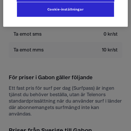
Skicka sms
4 kr/st
Cookie-inställningar
Skicka mms
10 kr/st
Ta emot sms
0 kr/st
Ta emot mms
10 kr/st
För priser i Gabon gäller följande
Ett fast pris för surf per dag (Surfpass) är ingen
tjänst du behöver beställa, utan är Telenors
standardprissättning när du använder surf i länder
där abonnemangets surfmängd inte kan
användas.
Priser från Sverige till Gabon