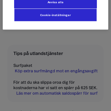
Avvisa alla
Ta emot sms
0 kr/st
Cookie-inställningar
Skicka mms och ta
10 kr/st
emot mms
Tips på utlandstjänster
Surfpaket
Köp extra surfmängd mot en engångsavgift
För att du ska slippa oroa dig för
kostnaderna har vi satt en spärr på 625 SEK.
Läs mer om automatisk saldospärr för surf