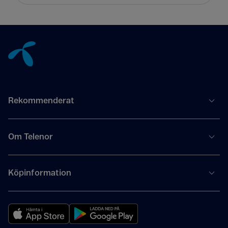
Tillbaka till innehåll
Rekommenderat
Om Telenor
Köpinformation