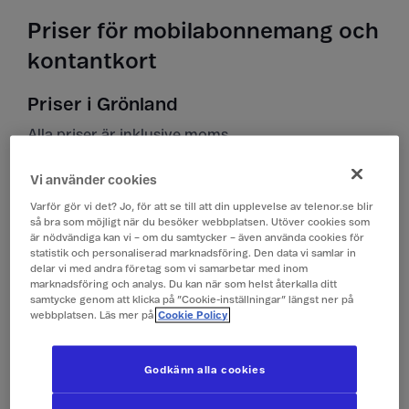
Priser för mobilabonnemang och
kontantkort
Priser i Grönland
Alla priser är inklusive moms.
Vi använder cookies
Surfa
99 kr/dygn (1 GB)
Varför gör vi det? Jo, för att se till att din upplevelse av telenor.se blir
(Surfpass)
så bra som möjligt när du besöker webbplatsen. Utöver cookies som
är nödvändiga kan vi – om du samtycker – även använda cookies för
statistik och personaliserad marknadsföring. Den data vi samlar in
Ringa och ta emot
9 kr/min
delar vi med andra företag som vi samarbetar med inom
samtal
marknadsföring och analys. Du kan när som helst återkalla ditt
samtycke genom att klicka på ”Cookie-inställningar” längst ner på
webbplatsen. Läs mer på
Cookie Policy
Lyssna på röstbrevlåda
9 kr/min
Godkänn alla cookies
Skicka sms
4 kr/st