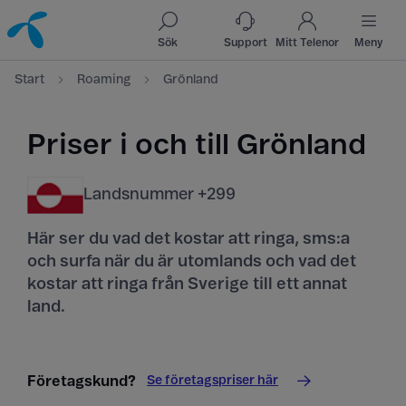
Till innehåll
Till sök
Sök
Support
Mitt Telenor
Meny
Start
Roaming
Grönland
Priser i och till Grönland
Landsnummer +299
Här ser du vad det kostar att ringa, sms:a
och surfa när du är utomlands och vad det
kostar att ringa från Sverige till ett annat
land.
Se företagspriser här
Företagskund?