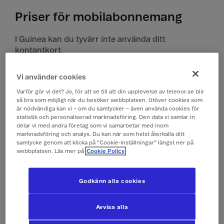
Priser för mobilabonnemang
I Guinea kan du tyvärr inte använda ditt
kontantkort.
Priser i Guinea
Vi använder cookies
Alla priser är inklusive moms.
Varför gör vi det? Jo, för att se till att din upplevelse av telenor.se blir
så bra som möjligt när du besöker webbplatsen. Utöver cookies som
är nödvändiga kan vi – om du samtycker – även använda cookies för
statistik och personaliserad marknadsföring. Den data vi samlar in
Surfa
199 kr/MB*
delar vi med andra företag som vi samarbetar med inom
marknadsföring och analys. Du kan när som helst återkalla ditt
samtycke genom att klicka på ”Cookie-inställningar” längst ner på
Ringa och ta emot
29 kr/min
webbplatsen. Läs mer på
Cookie Policy
samtal
Godkänn alla cookies
Ringa röstbrevlåda
29 kr/min
Avvisa alla
Skicka sms
4 kr/st