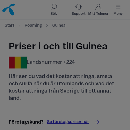
Till innehåll
Till sök
Sök
Support
Mitt Telenor
Meny
Start
Roaming
Guinea
Priser i och till Guinea
Landsnummer +224
Här ser du vad det kostar att ringa, sms:a
och surfa när du är utomlands och vad det
kostar att ringa från Sverige till ett annat
land.
Se företagspriser här
Företagskund?