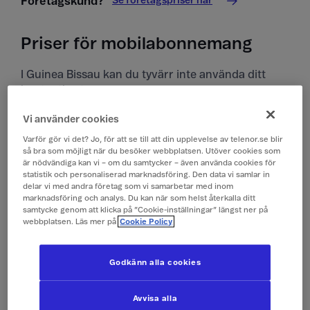
Se företagspriser här
Företagskund?
Priser för mobilabonnemang
I Guinea Bissau kan du tyvärr inte använda ditt
kontantkort.
Vi använder cookies
Priser i Guinea Bissau
Varför gör vi det? Jo, för att se till att din upplevelse av telenor.se blir
Alla priser är inklusive moms.
så bra som möjligt när du besöker webbplatsen. Utöver cookies som
är nödvändiga kan vi – om du samtycker – även använda cookies för
statistik och personaliserad marknadsföring. Den data vi samlar in
delar vi med andra företag som vi samarbetar med inom
Surfa
149 kr/dygn (0,1 GB)
marknadsföring och analys. Du kan när som helst återkalla ditt
(Surfpass)
samtycke genom att klicka på ”Cookie-inställningar” längst ner på
webbplatsen. Läs mer på
Cookie Policy
Ringa och ta emot
19 kr/min
samtal
Godkänn alla cookies
Ringa röstbrevlåda
19 kr/min
Avvisa alla