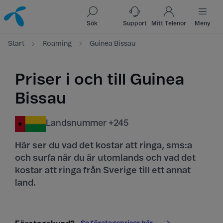
Till innehåll
Till sök
Sök
Support
Mitt Telenor
Meny
Start
Roaming
Guinea Bissau
Priser i och till Guinea
Bissau
Landsnummer +245
Här ser du vad det kostar att ringa, sms:a
och surfa när du är utomlands och vad det
kostar att ringa från Sverige till ett annat
land.