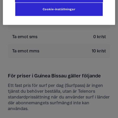
Skicka sms
4 kr/st
Cookie-inställningar
Skicka mms
10 kr/st
Ta emot sms
0 kr/st
Ta emot mms
10 kr/st
För priser i Guinea Bissau gäller följande
Ett fast pris för surf per dag (Surfpass) är ingen
tjänst du behöver beställa, utan är Telenors
standardprissättning när du använder surf i länder
där abonnemangets surfmängd inte kan
användas.