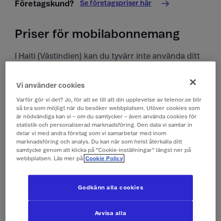
Se företagspriser här
Företagskund?
Priser för mobilabonnemang
I Haiti (Västindien) kan du tyvärr inte använda ditt
kontantkort.
Vi använder cookies
Priser i Haiti (Västindien)
Varför gör vi det? Jo, för att se till att din upplevelse av telenor.se blir
Alla priser är inklusive moms.
så bra som möjligt när du besöker webbplatsen. Utöver cookies som
är nödvändiga kan vi – om du samtycker – även använda cookies för
statistik och personaliserad marknadsföring. Den data vi samlar in
delar vi med andra företag som vi samarbetar med inom
Surfa
149 kr/dygn (0,1 GB)
marknadsföring och analys. Du kan när som helst återkalla ditt
(Surfpass)
samtycke genom att klicka på ”Cookie-inställningar” längst ner på
webbplatsen. Läs mer på
Cookie Policy
Ringa och ta emot
19 kr/min
samtal
Godkänn alla cookies
Ringa röstbrevlåda
19 kr/min
Avvisa alla