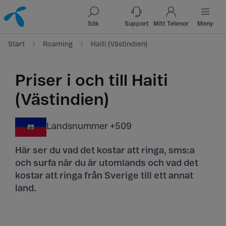
Till innehåll
Till sök
Sök
Support
Mitt Telenor
Meny
Start
Roaming
Haiti (Västindien)
Priser i och till Haiti
(Västindien)
Landsnummer +509
Här ser du vad det kostar att ringa, sms:a
och surfa när du är utomlands och vad det
kostar att ringa från Sverige till ett annat
land.