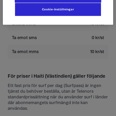
Skicka sms
4 kr/st
Cookie-inställningar
Skicka mms
10 kr/st
Ta emot sms
0 kr/st
Ta emot mms
10 kr/st
För priser i Haiti (Västindien) gäller följande
Ett fast pris för surf per dag (Surfpass) är ingen
tjänst du behöver beställa, utan är Telenors
standardprissättning när du använder surf i länder
där abonnemangets surfmängd inte kan
användas.