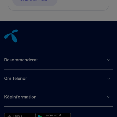
Tillbaka till innehåll
Rekommenderat
Om Telenor
Köpinformation