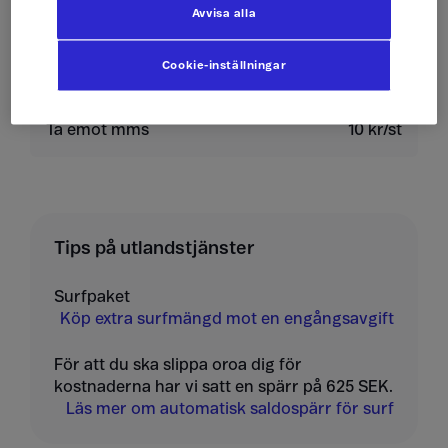
Avvisa alla
Skicka mms
10 kr/st
Cookie-inställningar
Ta emot sms
0 kr/st
Ta emot mms
10 kr/st
Tips på utlandstjänster
Surfpaket
Köp extra surfmängd mot en engångsavgift
För att du ska slippa oroa dig för
kostnaderna har vi satt en spärr på 625 SEK.
Läs mer om automatisk saldospärr för surf