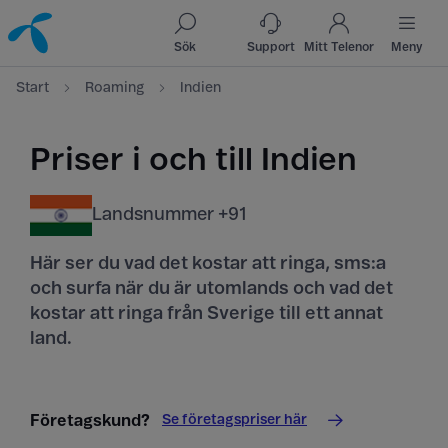
Till innehåll
Till sök
Sök
Support
Mitt Telenor
Meny
Start
Roaming
Indien
Priser i och till Indien
Landsnummer +91
Här ser du vad det kostar att ringa, sms:a
och surfa när du är utomlands och vad det
kostar att ringa från Sverige till ett annat
land.
Se företagspriser här
Företagskund?