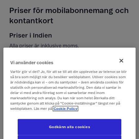
Priser för mobilabonnemang och
kontantkort
Priser i Indien
Alla priser är inklusive moms.
Vi använder cookies
Surfa
99 kr/dygn (1 GB)
(Surfpass)
Varför gör vi det? Jo, för att se till att din upplevelse av telenor.se blir
så bra som möjligt när du besöker webbplatsen. Utöver cookies som
är nödvändiga kan vi – om du samtycker – även använda cookies för
statistik och personaliserad marknadsföring. Den data vi samlar in
Ringa och ta emot
19 kr/min
delar vi med andra företag som vi samarbetar med inom
samtal
marknadsföring och analys. Du kan när som helst återkalla ditt
samtycke genom att klicka på ”Cookie-inställningar” längst ner på
webbplatsen. Läs mer på
Cookie Policy
Ringa röstbrevlåda
19 kr/min
Godkänn alla cookies
Skicka sms
4 kr/st