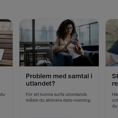
Problem med samtal i
S
utlandet?
r
 du
För att kunna surfa utomlands
Här
måste du aktivera data-roaming.
och
du 