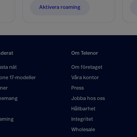
Aktivera roaming
derat
Om Telenor
sta nät
Om företaget
one 17-modeller
Våra kontor
oner
Press
nemang
Jobba hos oss
Hållbarhet
eaming
Integritet
Wholesale