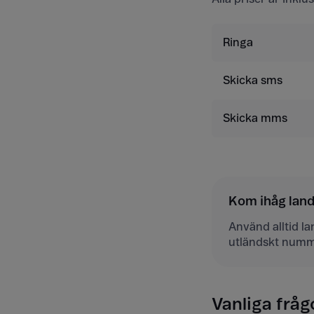
Ringa
Skicka sms
Skicka mms
Kom ihåg la
Använd alltid l
utländskt numm
Vanliga fråg