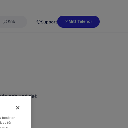
Mitt Telenor
Support
Sök
nds och vad det
 du besöker
kies för
som vi