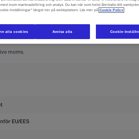
med inom marknadsföring och analys. Du kan när som helst återkalla ditt samtyck
Cookie-inställningar” längst ner på webbplatsen. Läs mer på
Cookie Policy
ör mobilabonnemang och konta
n alla cookies
Avvisa alla
Cookie-inställ
d
usive moms.
t
tanför EU/EES