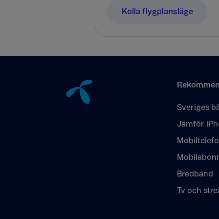
Kolla flygplansläge
Tillbaka till innehåll
Rekommen
Sveriges bä
Jämför iPh
Mobiltelef
Mobilabon
Bredband
Tv och str