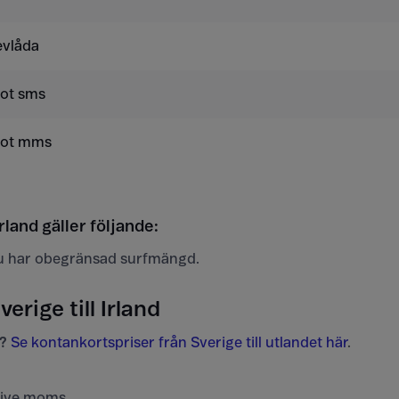
evlåda
mot sms
mot mms
rland gäller följande:
u har obegränsad surfmängd.
verige till Irland
?
Se kontankortspriser från Sverige till utlandet här
.
usive moms.