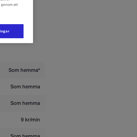
e genom att
ntkort
ningar
Som hemma*
Som hemma
Som hemma
9 kr/min
Som hemma