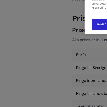
samarbetar 
klicka på ”
Priser f
Godkän
Priser i Irlan
Alla priser är inkl
Surfa
Ringa till Sverige
Ringa inom lande
Ringa till land u
Ta emot samtal