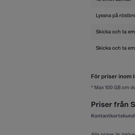
Lyssna på röstbr
Skicka och ta e
Skicka och ta e
För priser inom I
* Max 100 GB om d
Priser från S
Kontantkortskund
Alla priser är inkl