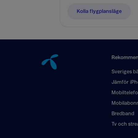
Kolla flygplansläge
Tillbaka till innehåll
Rekommen
Sveriges bä
Jämför iPh
Mobiltelef
Mobilabon
Bredband
Tv och str