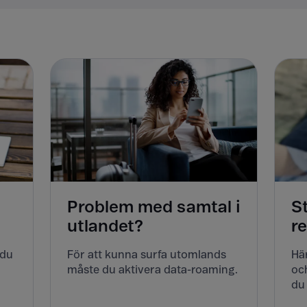
Problem med samtal i
S
utlandet?
r
 du
För att kunna surfa utomlands
Här
måste du aktivera data-roaming.
och
du 