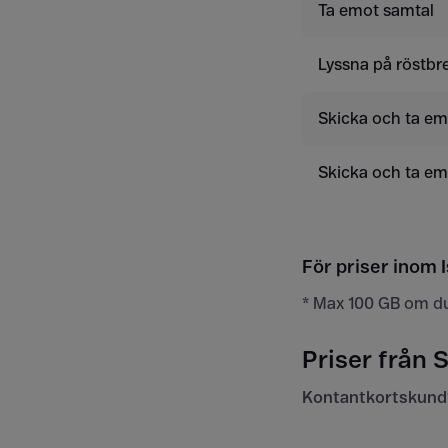
Ta emot samtal
Lyssna på röstbr
Skicka och ta e
Skicka och ta e
För priser inom I
* Max 100 GB om d
Priser från S
Kontantkortskund