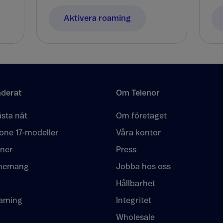
Aktivera roaming
derat
Om Telenor
sta nät
Om företaget
one 17-modeller
Våra kontor
oner
Press
nemang
Jobba hos oss
Hållbarhet
eaming
Integritet
Wholesale