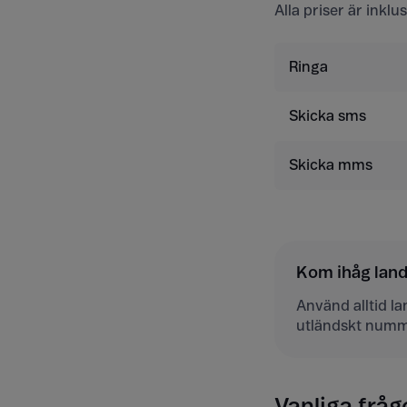
Alla priser är inkl
Ringa
Skicka sms
Skicka mms
Kom ihåg la
Använd alltid l
utländskt numm
Vanliga fråg