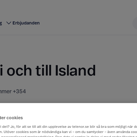
g
Erbjudanden
i och till Island
mer +354
t kostar att ringa, sms:a och surfa när du är utomla
rån Sverige till ett annat land.
der cookies
i det? Jo, för att se till att din upplevelse av telenor.se blir så bra som möjligt när
. Utöver cookies som är nödvändiga kan vi – om du samtycker – även använda coo