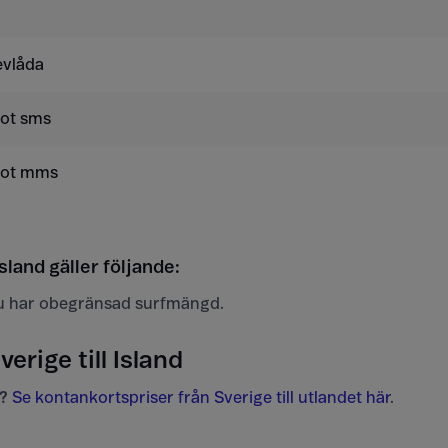
evlåda
mot sms
mot mms
sland gäller följande:
u har obegränsad surfmängd.
verige till Island
?
Se kontankortspriser från Sverige till utlandet här
.