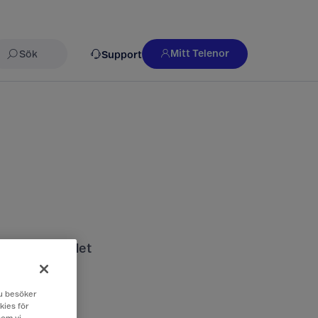
Mitt Telenor
Support
Sök
nds och vad det
 du besöker
kies för