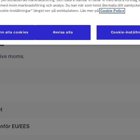
ch personaliserad marknadsföring. Den data vi samlar in delar vi med andra företag 
e företagspriser här
med inom marknadsföring och analys. Du kan när som helst återkalla ditt samtyck
Cookie-inställningar” längst ner på webbplatsen. Läs mer på
Cookie Policy
ör mobilabonnemang och konta
n alla cookies
Avvisa alla
Cookie-inställ
nd
usive moms.
t
tanför EU/EES