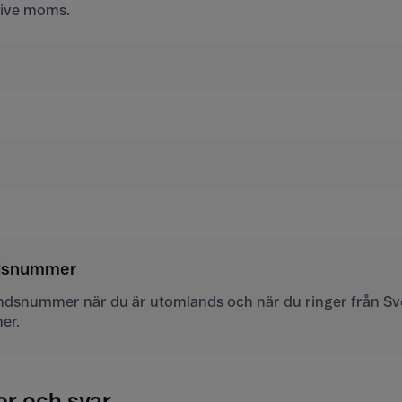
usive moms.
ndsnummer
andsnummer när du är utomlands och när du ringer från Sver
er.
or och svar