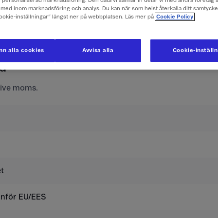
ch personaliserad marknadsföring. Den data vi samlar in delar vi med andra företag 
e företagspriser här
med inom marknadsföring och analys. Du kan när som helst återkalla ditt samtyck
Cookie-inställningar” längst ner på webbplatsen. Läs mer på
Cookie Policy
ör mobilabonnemang och konta
n alla cookies
Avvisa alla
Cookie-inställ
nd
usive moms.
t
tanför EU/EES