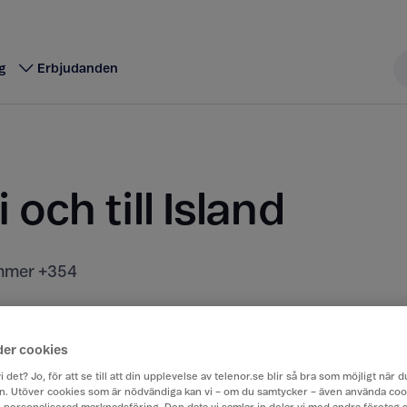
g
Erbjudanden
i och till Island
mer +354
t kostar att ringa, sms:a och surfa när du är utomla
rån Sverige till ett annat land.
der cookies
i det? Jo, för att se till att din upplevelse av telenor.se blir så bra som möjligt när
. Utöver cookies som är nödvändiga kan vi – om du samtycker – även använda coo