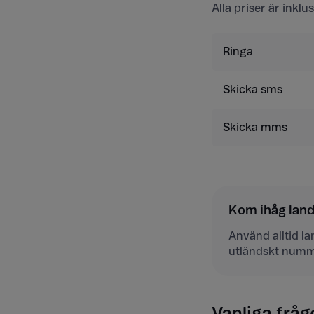
Alla priser är inkl
Ringa
Skicka sms
Skicka mms
Kom ihåg la
Använd alltid l
utländskt numm
Vanliga fråg