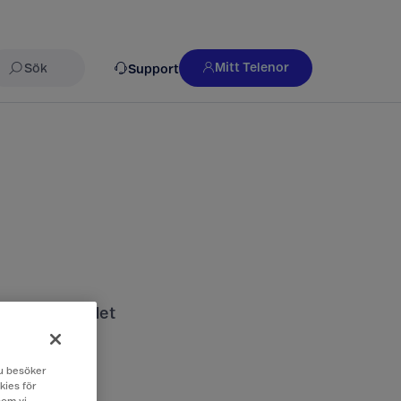
Mitt Telenor
Support
Sök
nds och vad det
 du besöker
kies för