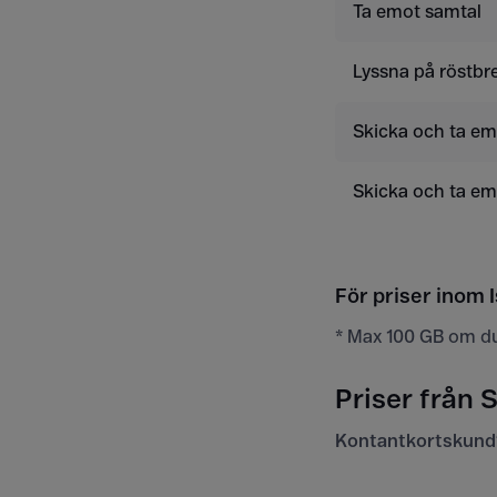
Ta emot samtal
Lyssna på röstbr
Skicka och ta e
Skicka och ta e
För priser inom I
* Max 100 GB om d
Priser från S
Kontantkortskund