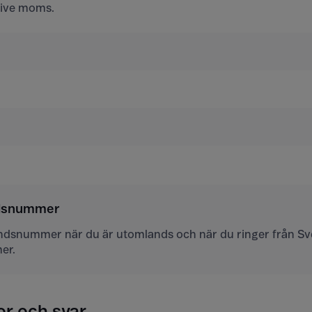
usive moms.
ndsnummer
andsnummer när du är utomlands och när du ringer från Sver
er.
or och svar