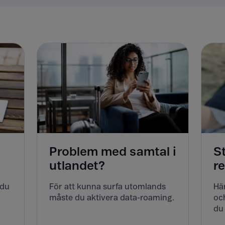
Problem med samtal i
S
utlandet?
r
 du
För att kunna surfa utomlands
Här
måste du aktivera data-roaming.
och
du 