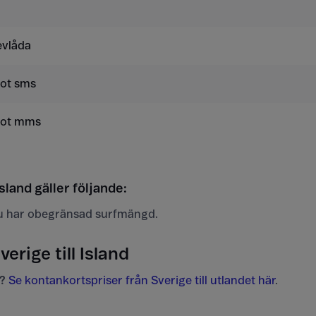
evlåda
mot sms
mot mms
sland gäller följande:
u har obegränsad surfmängd.
verige till Island
?
Se kontankortspriser från Sverige till utlandet här
.