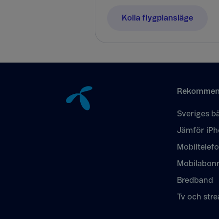
Kolla flygplansläge
Tillbaka till innehåll
Rekommen
Sveriges bä
Jämför iPh
Mobiltelef
Mobilabon
Bredband
Tv och str