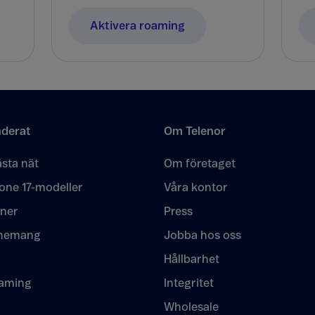
Aktivera roaming
derat
Om Telenor
sta nät
Om företaget
one 17-modeller
Våra kontor
oner
Press
nemang
Jobba hos oss
Hållbarhet
eaming
Integritet
Wholesale