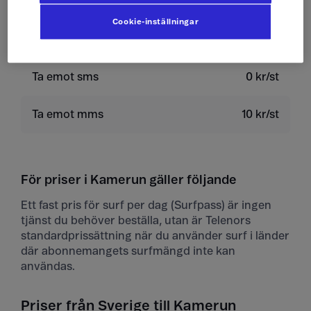
Skicka sms
4 kr/st
Cookie-inställningar
Skicka mms
10 kr/st
Ta emot sms
0 kr/st
Ta emot mms
10 kr/st
För priser i Kamerun gäller följande
Ett fast pris för surf per dag (Surfpass) är ingen
tjänst du behöver beställa, utan är Telenors
standardprissättning när du använder surf i länder
där abonnemangets surfmängd inte kan
användas.
Priser från Sverige till Kamerun