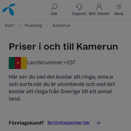
Till innehåll
Till sök
Sök
Support
Mitt Telenor
Meny
Start
Roaming
Kamerun
Priser i och till Kamerun
Landsnummer +237
Här ser du vad det kostar att ringa, sms:a
och surfa när du är utomlands och vad det
kostar att ringa från Sverige till ett annat
land.
Se företagspriser här
Företagskund?