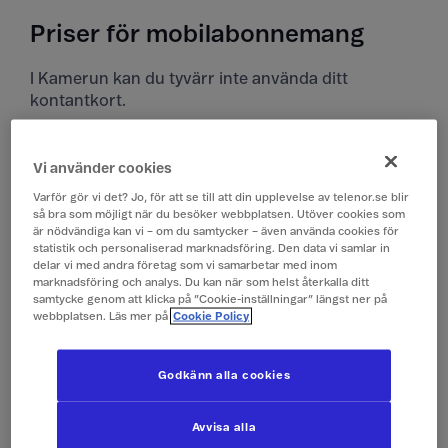
Priser för mobilabonnemang
I Kamerun kan du tyvärr inte använda ditt
kontantkort.
Priser i Kamerun
Vi använder cookies
Alla priser är inklusive moms.
Varför gör vi det? Jo, för att se till att din upplevelse av telenor.se blir
så bra som möjligt när du besöker webbplatsen. Utöver cookies som
är nödvändiga kan vi – om du samtycker – även använda cookies för
Surfa
149 kr/dygn (0,1 GB)
statistik och personaliserad marknadsföring. Den data vi samlar in
(Surfpass)
delar vi med andra företag som vi samarbetar med inom
marknadsföring och analys. Du kan när som helst återkalla ditt
samtycke genom att klicka på ”Cookie-inställningar” längst ner på
webbplatsen. Läs mer på
Cookie Policy
Ringa och ta emot
19 kr/min
samtal
Godkänn alla cookies
Ringa röstbrevlåda
19 kr/min
Avvisa alla