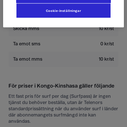
Cookie-inställningar
Skicka sms
4 kr/st
Skicka mms
10 kr/st
Ta emot sms
0 kr/st
Ta emot mms
10 kr/st
För priser i Kongo-Kinshasa gäller följande
Ett fast pris för surf per dag (Surfpass) är ingen
tjänst du behöver beställa, utan är Telenors
standardprissättning när du använder surf i länder
där abonnemangets surfmängd inte kan
användas.