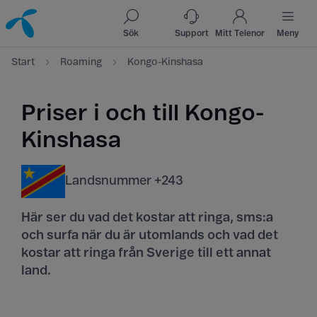
Till innehåll
Till sök
Sök
Support
Mitt Telenor
Meny
Start
Roaming
Kongo-Kinshasa
Priser i och till Kongo-
Kinshasa
Landsnummer +243
Här ser du vad det kostar att ringa, sms:a
och surfa när du är utomlands och vad det
kostar att ringa från Sverige till ett annat
land.