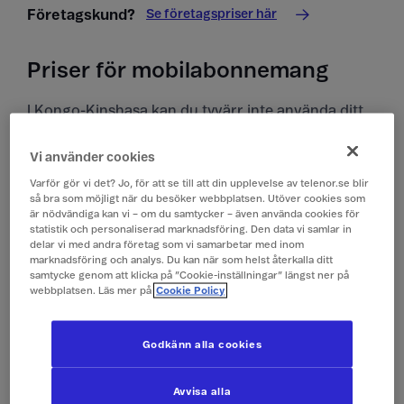
Se företagspriser här
Företagskund?
Priser för mobilabonnemang
I Kongo-Kinshasa kan du tyvärr inte använda ditt
kontantkort.
Vi använder cookies
Priser i Kongo-Kinshasa
Varför gör vi det? Jo, för att se till att din upplevelse av telenor.se blir
så bra som möjligt när du besöker webbplatsen. Utöver cookies som
Alla priser är inklusive moms.
är nödvändiga kan vi – om du samtycker – även använda cookies för
statistik och personaliserad marknadsföring. Den data vi samlar in
delar vi med andra företag som vi samarbetar med inom
Surfa
149 kr/dygn (0,1 GB)
marknadsföring och analys. Du kan när som helst återkalla ditt
samtycke genom att klicka på ”Cookie-inställningar” längst ner på
(Surfpass)
webbplatsen. Läs mer på
Cookie Policy
Ringa och ta emot
19 kr/min
Godkänn alla cookies
samtal
Avvisa alla
Ringa röstbrevlåda
19 kr/min