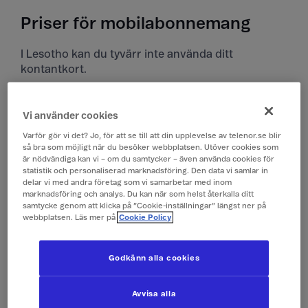
Priser för mobilabonnemang
I Lesotho kan du tyvärr inte använda ditt
kontantkort.
Priser i Lesotho
Vi använder cookies
Alla priser är inklusive moms.
Varför gör vi det? Jo, för att se till att din upplevelse av telenor.se blir
så bra som möjligt när du besöker webbplatsen. Utöver cookies som
är nödvändiga kan vi – om du samtycker – även använda cookies för
Surfa
149 kr/dygn (0,1 GB)
statistik och personaliserad marknadsföring. Den data vi samlar in
(Surfpass)
delar vi med andra företag som vi samarbetar med inom
marknadsföring och analys. Du kan när som helst återkalla ditt
samtycke genom att klicka på ”Cookie-inställningar” längst ner på
webbplatsen. Läs mer på
Cookie Policy
Ringa och ta emot
19 kr/min
samtal
Godkänn alla cookies
Ringa röstbrevlåda
19 kr/min
Avvisa alla