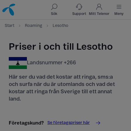
Till innehåll
Till sök
Sök
Support
Mitt Telenor
Meny
Start
Roaming
Lesotho
Priser i och till Lesotho
Landsnummer +266
Här ser du vad det kostar att ringa, sms:a
och surfa när du är utomlands och vad det
kostar att ringa från Sverige till ett annat
land.
Se företagspriser här
Företagskund?