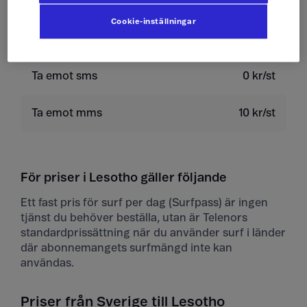
Skicka sms
4 kr/st
Cookie-inställningar
Skicka mms
10 kr/st
Ta emot sms
0 kr/st
Ta emot mms
10 kr/st
För priser i Lesotho gäller följande
Ett fast pris för surf per dag (Surfpass) är ingen
tjänst du behöver beställa, utan är Telenors
standardprissättning när du använder surf i länder
där abonnemangets surfmängd inte kan
användas.
Priser från Sverige till Lesotho