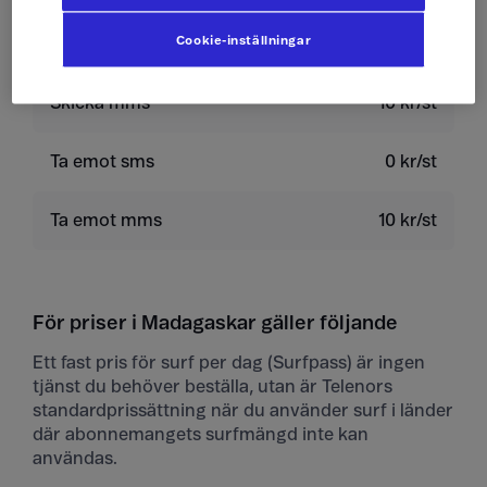
Cookie-inställningar
Skicka sms
4 kr/st
Skicka mms
10 kr/st
Ta emot sms
0 kr/st
Ta emot mms
10 kr/st
För priser i Madagaskar gäller följande
Ett fast pris för surf per dag (Surfpass) är ingen
tjänst du behöver beställa, utan är Telenors
standardprissättning när du använder surf i länder
där abonnemangets surfmängd inte kan
användas.