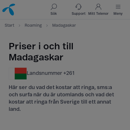
Till innehåll
Till sök
Sök
Support
Mitt Telenor
Meny
Start
Roaming
Madagaskar
Priser i och till
Madagaskar
Landsnummer +261
Här ser du vad det kostar att ringa, sms:a
och surfa när du är utomlands och vad det
kostar att ringa från Sverige till ett annat
land.