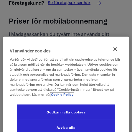
Se företagspriser här
Företagskund?
Priser för mobilabonnemang
I Madagaskar kan du tyvärr inte använda ditt
kontantkort.
Vi använder cookies
Priser i Madagaskar
Varför gör vi det? Jo, för att se till att din upplevelse av telenor.se blir
Alla priser är inklusive moms.
så bra som möjligt när du besöker webbplatsen. Utöver cookies som
är nödvändiga kan vi – om du samtycker – även använda cookies för
statistik och personaliserad marknadsföring. Den data vi samlar in
delar vi med andra företag som vi samarbetar med inom
Surfa
149 kr/dygn (0,1 GB)
marknadsföring och analys. Du kan när som helst återkalla ditt
(Surfpass)
samtycke genom att klicka på ”Cookie-inställningar” längst ner på
webbplatsen. Läs mer på
Cookie Policy
Ringa och ta emot
19 kr/min
samtal
Godkänn alla cookies
Ringa röstbrevlåda
19 kr/min
Avvisa alla