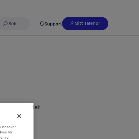
Mitt Telenor
Support
Sök
nds och vad det
 du besöker
kies för
som vi