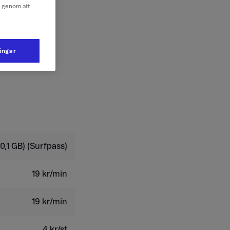
e genom att
ningar
0,1 GB) (Surfpass)
19 kr/min
19 kr/min
4 kr/st