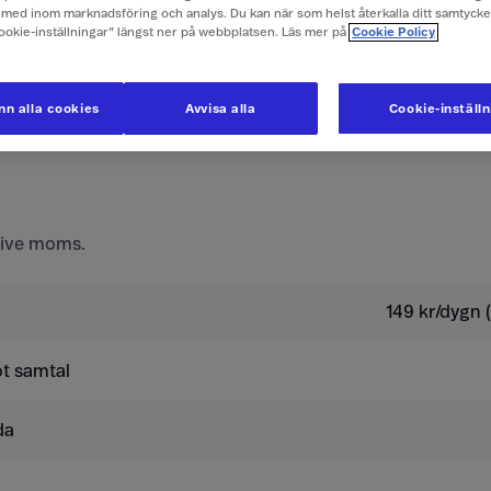
e företagspriser här
med inom marknadsföring och analys. Du kan när som helst återkalla ditt samtyck
Cookie-inställningar” längst ner på webbplatsen. Läs mer på
Cookie Policy
ör mobilabonnemang
n alla cookies
Avvisa alla
Cookie-inställ
r inte använda ditt kontantkort.
usive moms.
149 kr/dygn (
t samtal
da