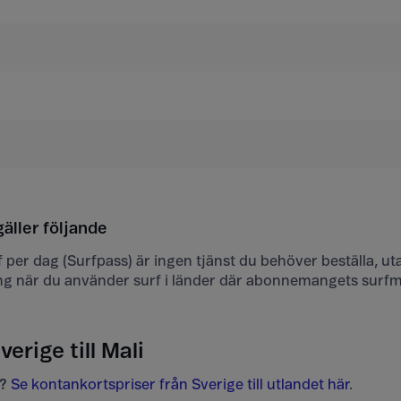
gäller följande
urf per dag (Surfpass) är ingen tjänst du behöver beställa, ut
ng när du använder surf i länder där abonnemangets surf
verige till Mali
?
Se kontankortspriser från Sverige till utlandet här
.