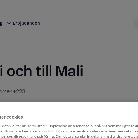
g
Erbjudanden
i och till Mali
mer +223
t kostar att ringa, sms:a och surfa när du är utomla
rån Sverige till ett annat land.
der cookies
i det? Jo, för att se till att din upplevelse av telenor.se blir så bra som möjligt när
. Utöver cookies som är nödvändiga kan vi – om du samtycker – även använda coo
ch personaliserad marknadsföring. Den data vi samlar in delar vi med andra företag 