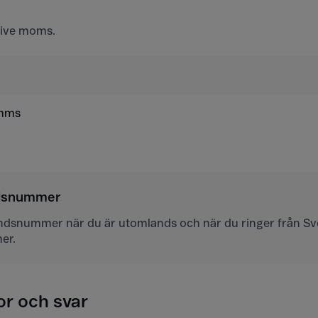
usive moms.
 mms
ndsnummer
andsnummer när du är utomlands och när du ringer från Sver
er.
or och svar