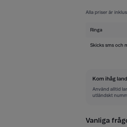
Alla priser är inkl
Ringa
Skicks sms och
Kom ihåg la
Använd alltid l
utländskt numm
Vanliga fråg