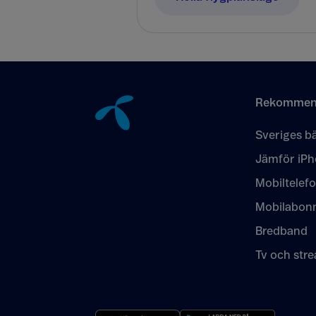
Tillbaka till innehåll
Rekommen
Sveriges bä
Jämför iPh
Mobiltelef
Mobilabon
Bredband
Tv och str