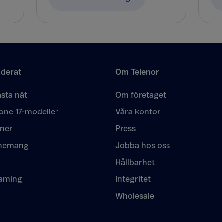
derat
Om Telenor
sta nät
Om företaget
one 17-modeller
Våra kontor
oner
Press
nemang
Jobba hos oss
Hållbarhet
eaming
Integritet
Wholesale