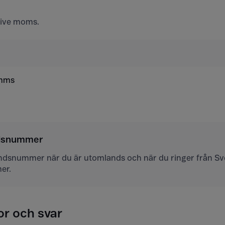
usive moms.
 mms
ndsnummer
andsnummer när du är utomlands och när du ringer från Sver
er.
or och svar