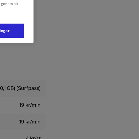
e genom att
ningar
0,1 GB) (Surfpass)
19 kr/min
19 kr/min
4 kr/st