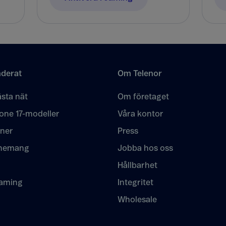
derat
Om Telenor
sta nät
Om företaget
one 17-modeller
Våra kontor
oner
Press
nemang
Jobba hos oss
Hållbarhet
eaming
Integritet
Wholesale