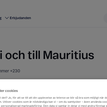
g
Erbjudanden
i och till Mauritius
mer +230
t kostar att ringa, sms:a och surfa när du är utomla
rån Sverige till ett annat land.
der cookies
i det? Jo, för att se till att din upplevelse av telenor.se blir så bra som möjligt när
. Utöver cookies som är nödvändiga kan vi – om du samtycker – även använda coo
ch personaliserad marknadsföring. Den data vi samlar in delar vi med andra företag 