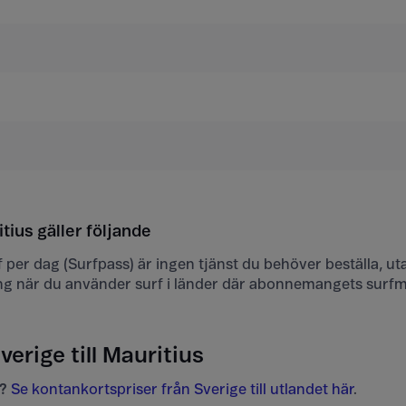
itius gäller följande
urf per dag (Surfpass) är ingen tjänst du behöver beställa, ut
ng när du använder surf i länder där abonnemangets surf
verige till Mauritius
?
Se kontankortspriser från Sverige till utlandet här
.