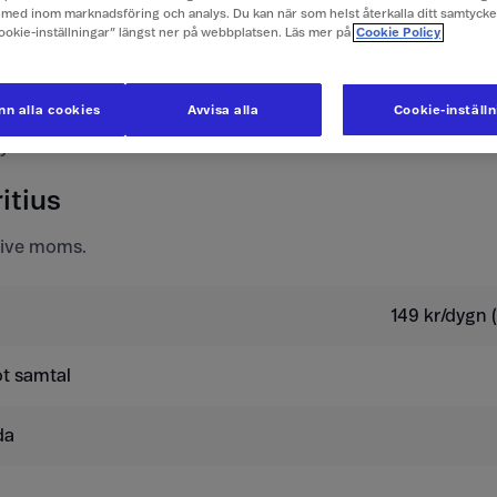
e företagspriser här
med inom marknadsföring och analys. Du kan när som helst återkalla ditt samtyck
Cookie-inställningar” längst ner på webbplatsen. Läs mer på
Cookie Policy
ör mobilabonnemang
n alla cookies
Avvisa alla
Cookie-inställ
tyvärr inte använda ditt kontantkort.
itius
usive moms.
149 kr/dygn (
t samtal
da