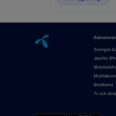
Tillbaka till innehåll
Rekommen
Sveriges bä
Jämför iPh
Mobiltelef
Mobilabon
Bredband
Tv och str