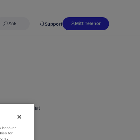
Mitt Telenor
Support
Sök
nds och vad det
 du besöker
kies för
som vi