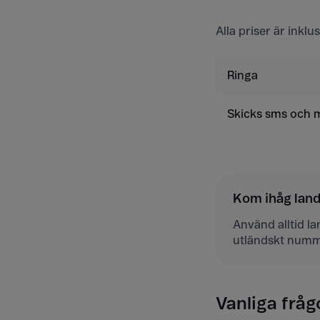
Alla priser är inkl
Ringa
Skicks sms och
Kom ihåg la
Använd alltid l
utländskt numm
Vanliga fråg