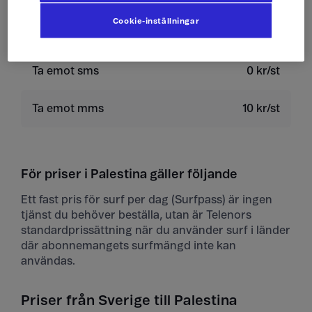
Cookie-inställningar
Skicka mms
10 kr/st
Ta emot sms
0 kr/st
Ta emot mms
10 kr/st
För priser i Palestina gäller följande
Ett fast pris för surf per dag (Surfpass) är ingen
tjänst du behöver beställa, utan är Telenors
standardprissättning när du använder surf i länder
där abonnemangets surfmängd inte kan
användas.
Priser från Sverige till Palestina