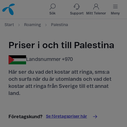
Till innehåll
Till sök
Sök
Support
Mitt Telenor
Meny
Start
Roaming
Palestina
Priser i och till Palestina
Landsnummer +970
Här ser du vad det kostar att ringa, sms:a
och surfa när du är utomlands och vad det
kostar att ringa från Sverige till ett annat
land.
Se företagspriser här
Företagskund?