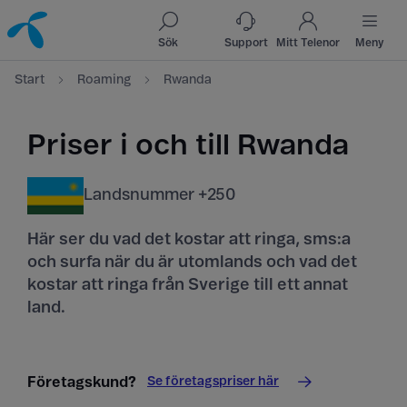
Till innehåll
Till sök
Sök
Support
Mitt Telenor
Meny
Start
Roaming
Rwanda
Priser i och till Rwanda
Landsnummer +250
Här ser du vad det kostar att ringa, sms:a
och surfa när du är utomlands och vad det
kostar att ringa från Sverige till ett annat
land.
Se företagspriser här
Företagskund?