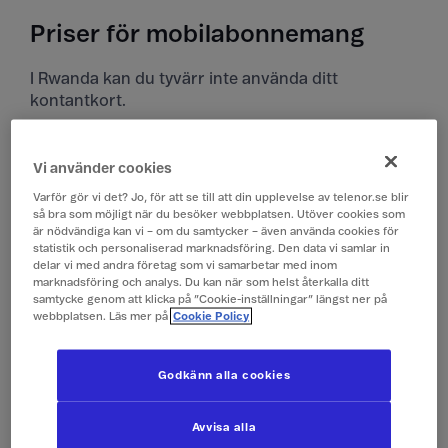
Priser för mobilabonnemang
I Rwanda kan du tyvärr inte använda ditt
kontantkort.
Priser i Rwanda
Vi använder cookies
Alla priser är inklusive moms.
Varför gör vi det? Jo, för att se till att din upplevelse av telenor.se blir
så bra som möjligt när du besöker webbplatsen. Utöver cookies som
är nödvändiga kan vi – om du samtycker – även använda cookies för
Surfa
149 kr/dygn (0,1 GB)
statistik och personaliserad marknadsföring. Den data vi samlar in
(Surfpass)
delar vi med andra företag som vi samarbetar med inom
marknadsföring och analys. Du kan när som helst återkalla ditt
samtycke genom att klicka på ”Cookie-inställningar” längst ner på
webbplatsen. Läs mer på
Cookie Policy
Ringa och ta emot
19 kr/min
samtal
Godkänn alla cookies
Ringa röstbrevlåda
19 kr/min
Avvisa alla