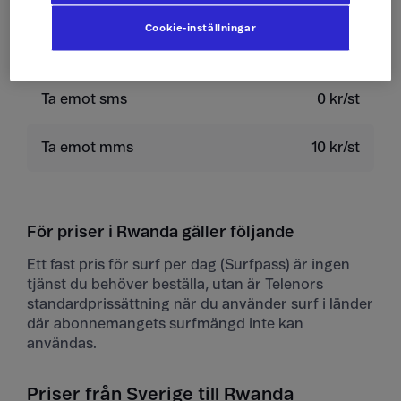
Skicka sms
4 kr/st
Cookie-inställningar
Skicka mms
10 kr/st
Ta emot sms
0 kr/st
Ta emot mms
10 kr/st
För priser i Rwanda gäller följande
Ett fast pris för surf per dag (Surfpass) är ingen
tjänst du behöver beställa, utan är Telenors
standardprissättning när du använder surf i länder
där abonnemangets surfmängd inte kan
användas.
Priser från Sverige till Rwanda