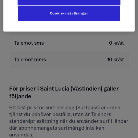
Skicka sms
4 kr/st
Cookie-inställningar
Skicka mms
10 kr/st
Ta emot sms
0 kr/st
Ta emot mms
10 kr/st
För priser i Saint Lucia (Västindien) gäller
följande
Ett fast pris för surf per dag (Surfpass) är ingen
tjänst du behöver beställa, utan är Telenors
standardprissättning när du använder surf i länder
där abonnemangets surfmängd inte kan
användas.