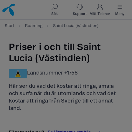
Till innehåll
Till sök
Sök
Support
Mitt Telenor
Meny
Start
Roaming
Saint Lucia (Västindien)
Priser i och till Saint
Lucia (Västindien)
Landsnummer +1758
Här ser du vad det kostar att ringa, sms:a
och surfa när du är utomlands och vad det
kostar att ringa från Sverige till ett annat
land.