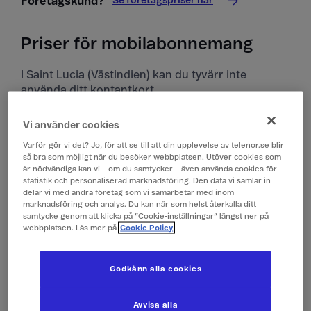
Se företagspriser här
Företagskund?
Priser för mobilabonnemang
I Saint Lucia (Västindien) kan du tyvärr inte
använda ditt kontantkort.
Priser i Saint Lucia (Västindien)
Vi använder cookies
Varför gör vi det? Jo, för att se till att din upplevelse av telenor.se blir
Alla priser är inklusive moms.
så bra som möjligt när du besöker webbplatsen. Utöver cookies som
är nödvändiga kan vi – om du samtycker – även använda cookies för
statistik och personaliserad marknadsföring. Den data vi samlar in
Surfa
149 kr/dygn (0,1 GB)
delar vi med andra företag som vi samarbetar med inom
(Surfpass)
marknadsföring och analys. Du kan när som helst återkalla ditt
samtycke genom att klicka på ”Cookie-inställningar” längst ner på
webbplatsen. Läs mer på
Cookie Policy
Ringa och ta emot
19 kr/min
samtal
Godkänn alla cookies
Ringa röstbrevlåda
19 kr/min
Avvisa alla