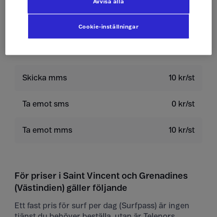
Avvisa alla
Ringa röstbrevlåda
19 kr/min
Cookie-inställningar
Skicka sms
4 kr/st
Skicka mms
10 kr/st
Ta emot sms
0 kr/st
Ta emot mms
10 kr/st
För priser i Saint Vincent och Grenadines
(Västindien) gäller följande
Ett fast pris för surf per dag (Surfpass) är ingen
tjänst du behöver beställa, utan är Telenors