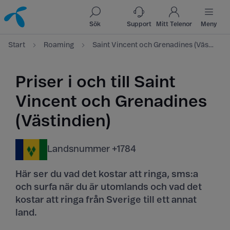
Till innehåll
Till sök
Sök
Support
Mitt Telenor
Meny
Start
Roaming
Saint Vincent och Grenadines (Västindien)
Priser i och till Saint
Vincent och Grenadines
(Västindien)
Landsnummer +1784
Här ser du vad det kostar att ringa, sms:a
och surfa när du är utomlands och vad det
kostar att ringa från Sverige till ett annat
land.