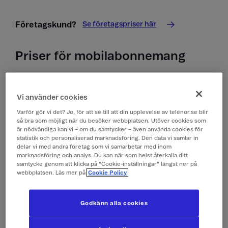
Se företagspriser här
Företagskund?
Priser för mobilabonnemang
I Saint Vincent och Grenadines (Västindien) kan du
tyvärr inte använda ditt kontantkort.
Vi använder cookies
Varför gör vi det? Jo, för att se till att din upplevelse av telenor.se blir
Priser i Saint Vincent och Grenadines
så bra som möjligt när du besöker webbplatsen. Utöver cookies som
(Västindien)
är nödvändiga kan vi – om du samtycker – även använda cookies för
statistik och personaliserad marknadsföring. Den data vi samlar in
Alla priser är inklusive moms.
delar vi med andra företag som vi samarbetar med inom
marknadsföring och analys. Du kan när som helst återkalla ditt
samtycke genom att klicka på ”Cookie-inställningar” längst ner på
webbplatsen. Läs mer på
Cookie Policy
Surfa
149 kr/dygn (0,1 GB)
(Surfpass)
Godkänn alla cookies
Ringa och ta emot
19 kr/min
samtal