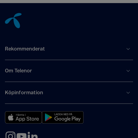
Tillbaka till innehåll
Rekommenderat
Om Telenor
Köpinformation