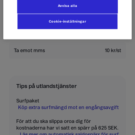
Skicka sms
4 kr/st
Avvisa alla
Skicka mms
10 kr/st
Cookie-inställningar
Ta emot sms
0 kr/st
Ta emot mms
10 kr/st
Tips på utlandstjänster
Surfpaket
Köp extra surfmängd mot en engångsavgift
För att du ska slippa oroa dig för
kostnaderna har vi satt en spärr på 625 SEK.
Läs mer om automatisk saldospärr för surf