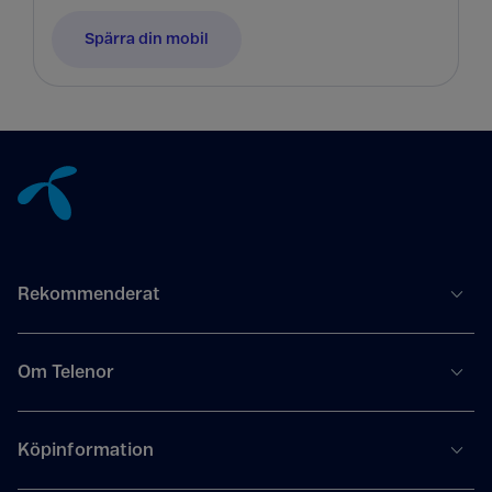
Spärra din mobil
Tillbaka till innehåll
Rekommenderat
Om Telenor
Köpinformation