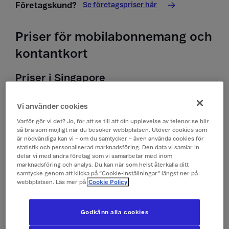
Se företagspriser här
Företagskund?
Priser för mobilabonnemang och
kontantkort
Priser i Singapore
Alla priser är inklusive moms.
Vi använder cookies
Varför gör vi det? Jo, för att se till att din upplevelse av telenor.se blir
Surfa
99 kr/dygn (1 GB)
så bra som möjligt när du besöker webbplatsen. Utöver cookies som
(Surfpass)
är nödvändiga kan vi – om du samtycker – även använda cookies för
statistik och personaliserad marknadsföring. Den data vi samlar in
delar vi med andra företag som vi samarbetar med inom
Ringa och ta emot
19 kr/min
marknadsföring och analys. Du kan när som helst återkalla ditt
samtycke genom att klicka på ”Cookie-inställningar” längst ner på
samtal
webbplatsen. Läs mer på
Cookie Policy
Ringa röstbrevlåda
19 kr/min
Godkänn alla cookies