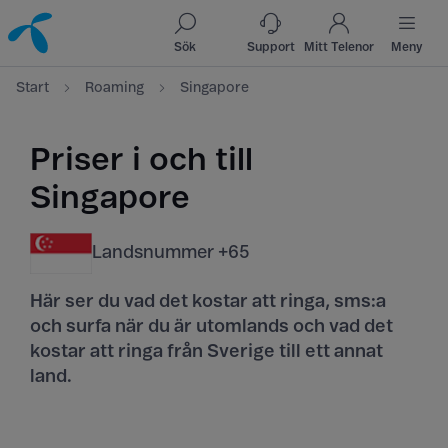
Till innehåll
Till sök
Sök
Support
Mitt Telenor
Meny
Start
Roaming
Singapore
Priser i och till
Singapore
Landsnummer +65
Här ser du vad det kostar att ringa, sms:a
och surfa när du är utomlands och vad det
kostar att ringa från Sverige till ett annat
land.