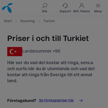
Till innehåll
Till sök
Sök
Support
Mitt Telenor
Meny
Start
Roaming
Turkiet
Priser i och till Turkiet
Landsnummer +90
Här ser du vad det kostar att ringa, sms:a
och surfa när du är utomlands och vad det
kostar att ringa från Sverige till ett annat
land.
Se företagspriser här
Företagskund?