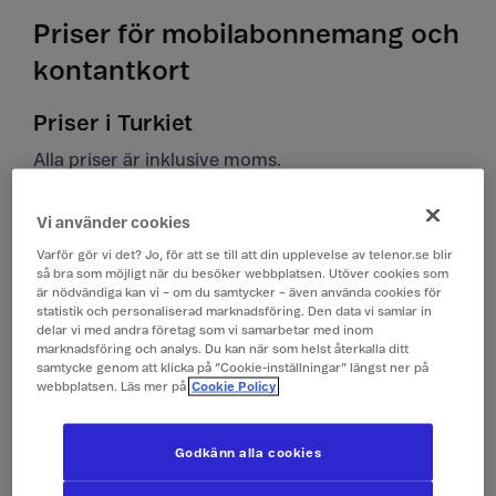
Priser för mobilabonnemang och
kontantkort
Priser i Turkiet
Alla priser är inklusive moms.
Vi använder cookies
Surfa med
Som hemma*
abonnemang
Varför gör vi det? Jo, för att se till att din upplevelse av telenor.se blir
så bra som möjligt när du besöker webbplatsen. Utöver cookies som
är nödvändiga kan vi – om du samtycker – även använda cookies för
Surfa med kontantkort
99 kr/dygn (1 GB)
statistik och personaliserad marknadsföring. Den data vi samlar in
delar vi med andra företag som vi samarbetar med inom
(Surfpass)
marknadsföring och analys. Du kan när som helst återkalla ditt
samtycke genom att klicka på ”Cookie-inställningar” längst ner på
webbplatsen. Läs mer på
Cookie Policy
Ringa och ta emot
19 kr/min
samtal
Godkänn alla cookies
Ringa röstbrevlåda
19 kr/min