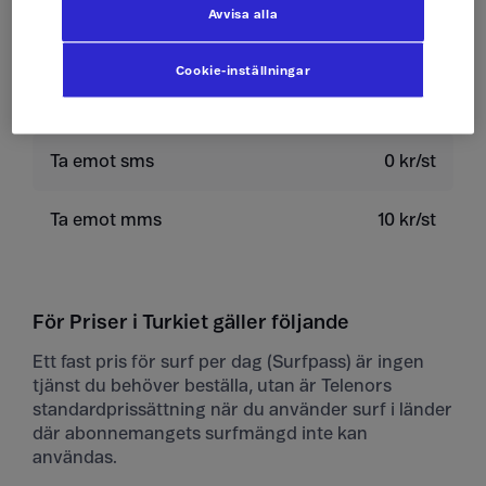
Avvisa alla
Skicka sms
4 kr/st
Cookie-inställningar
Skicka mms
10 kr/st
Ta emot sms
0 kr/st
Ta emot mms
10 kr/st
För Priser i Turkiet gäller följande
Ett fast pris för surf per dag (Surfpass) är ingen
tjänst du behöver beställa, utan är Telenors
standardprissättning när du använder surf i länder
där abonnemangets surfmängd inte kan
användas.