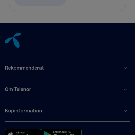
Tillbaka till innehåll
Rekommenderat
Om Telenor
Köpinformation