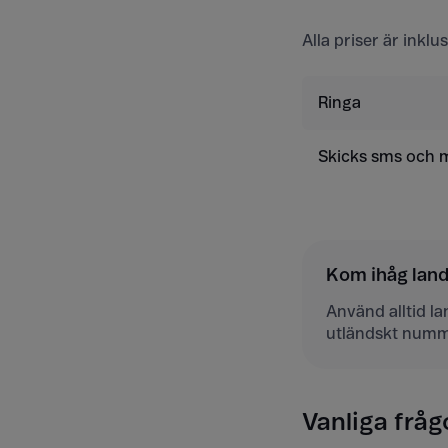
Alla priser är inkl
Ringa
Skicks sms och
Kom ihåg la
Använd alltid l
utländskt numm
Vanliga fråg