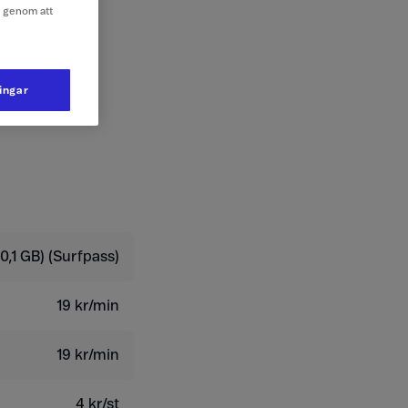
e genom att
ningar
0,1 GB) (Surfpass)
19 kr/min
19 kr/min
4 kr/st