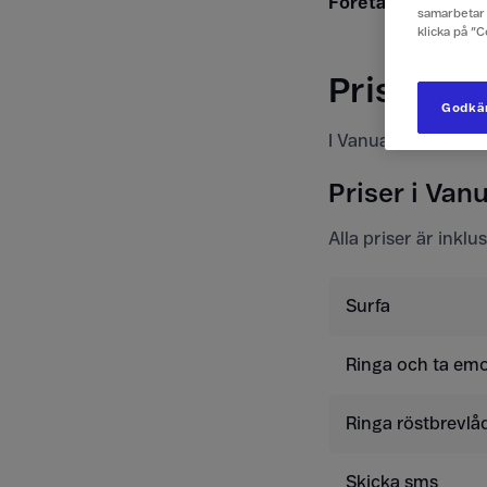
S
Företagskund?
samarbetar 
klicka på ”
Priser f
Godkän
I Vanuatu kan du ty
Priser i Van
Alla priser är inkl
Surfa
Ringa och ta emo
Ringa röstbrevlå
Skicka sms