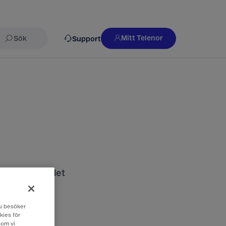
Mitt Telenor
Support
Sök
nds och vad det
 du besöker
kies för
som vi