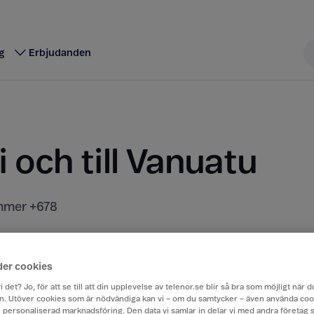
g
Erbjudanden
i och till Vanuatu
mer +678
t kostar att ringa, sms:a och surfa när du är utomla
rån Sverige till ett annat land.
der cookies
i det? Jo, för att se till att din upplevelse av telenor.se blir så bra som möjligt när
. Utöver cookies som är nödvändiga kan vi – om du samtycker – även använda coo
ch personaliserad marknadsföring. Den data vi samlar in delar vi med andra företag 