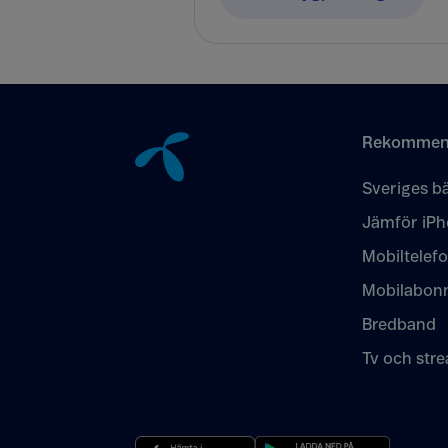
Tillbaka till innehåll
Rekommen
Sveriges bä
Jämför iPh
Mobiltelef
Mobilabon
Bredband
Tv och str