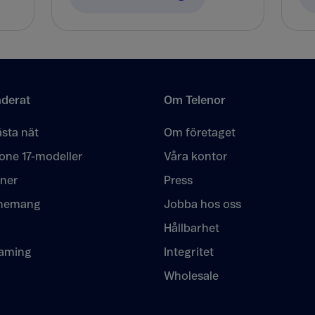
derat
Om Telenor
sta nät
Om företaget
one 17-modeller
Våra kontor
oner
Press
nemang
Jobba hos oss
Hållbarhet
eaming
Integritet
Wholesale