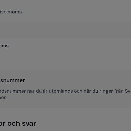
usive moms.
 mms
ndsnummer
andsnummer när du är utomlands och när du ringer från Sver
er.
or och svar