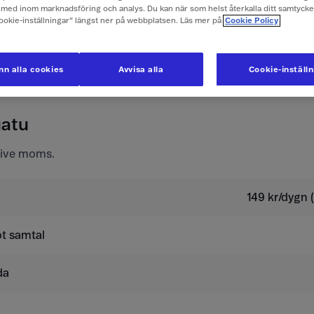
e företagspriser här
med inom marknadsföring och analys. Du kan när som helst återkalla ditt samtyck
Cookie-inställningar” längst ner på webbplatsen. Läs mer på
Cookie Policy
ör mobilabonnemang
n alla cookies
Avvisa alla
Cookie-inställ
värr inte använda ditt kontantkort.
uatu
usive moms.
149 kr/dygn (
t samtal
da