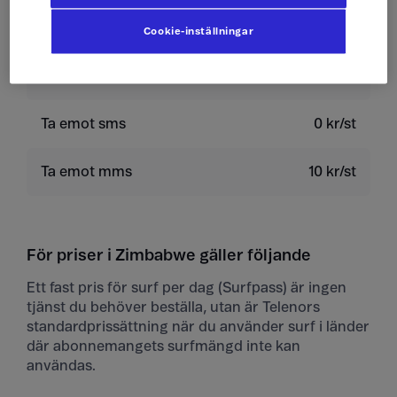
Skicka sms
4 kr/st
Cookie-inställningar
Skicka mms
10 kr/st
Ta emot sms
0 kr/st
Ta emot mms
10 kr/st
För priser i Zimbabwe gäller följande
Ett fast pris för surf per dag (Surfpass) är ingen
tjänst du behöver beställa, utan är Telenors
standardprissättning när du använder surf i länder
där abonnemangets surfmängd inte kan
användas.