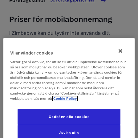
Se företagspriser här
Företagskund?
Priser för mobilabonnemang
I Zimbabwe kan du tyvärr inte använda ditt
kontantkort.
Vi använder cookies
Priser i Zimbabwe
Varför gör vi det? Jo, för att se till att din upplevelse av telenor.se blir
Alla priser är inklusive moms.
så bra som möjligt när du besöker webbplatsen. Utöver cookies som
är nödvändiga kan vi – om du samtycker – även använda cookies för
statistik och personaliserad marknadsföring. Den data vi samlar in
delar vi med andra företag som vi samarbetar med inom
Surfa
149 kr/dygn (0,1 GB)
marknadsföring och analys. Du kan när som helst återkalla ditt
(Surfpass)
samtycke genom att klicka på ”Cookie-inställningar” längst ner på
webbplatsen. Läs mer på
Cookie Policy
Ringa och ta emot
19 kr/min
samtal
Godkänn alla cookies
Ringa röstbrevlåda
19 kr/min
Avvisa alla