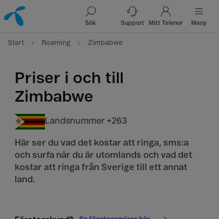
Till innehåll
Till sök
Sök
Support
Mitt Telenor
Meny
Start
Roaming
Zimbabwe
Priser i och till
Zimbabwe
Landsnummer +263
Här ser du vad det kostar att ringa, sms:a
och surfa när du är utomlands och vad det
kostar att ringa från Sverige till ett annat
land.