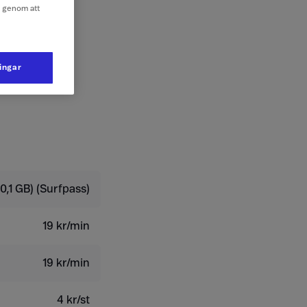
e genom att
ningar
0,1 GB) (Surfpass)
19 kr/min
19 kr/min
4 kr/st