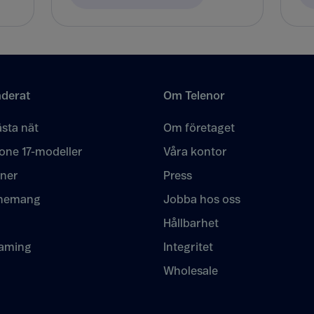
derat
Om Telenor
sta nät
Om företaget
one 17-modeller
Våra kontor
oner
Press
nemang
Jobba hos oss
Hållbarhet
eaming
Integritet
Wholesale