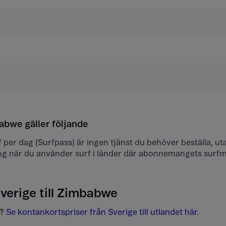
babwe gäller följande
urf per dag (Surfpass) är ingen tjänst du behöver beställa, ut
ng när du använder surf i länder där abonnemangets surf
Sverige till Zimbabwe
?
Se kontankortspriser från Sverige till utlandet här
.