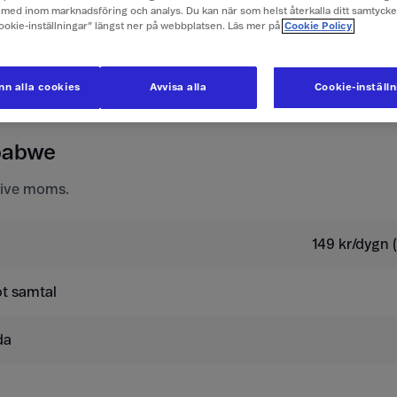
med inom marknadsföring och analys. Du kan när som helst återkalla ditt samtyck
Cookie-inställningar” längst ner på webbplatsen. Läs mer på
Cookie Policy
ör mobilabonnemang
n alla cookies
Avvisa alla
Cookie-inställ
tyvärr inte använda ditt kontantkort.
mbabwe
usive moms.
149 kr/dygn (
t samtal
da