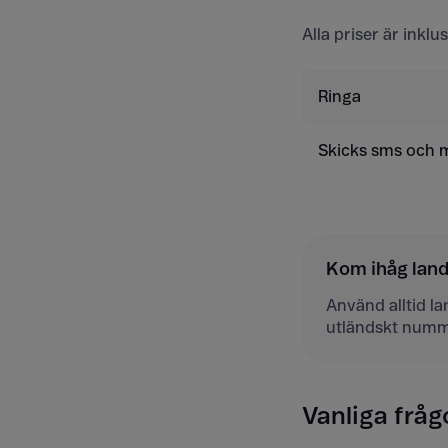
Alla priser är inkl
Ringa
Skicks sms och
Kom ihåg la
Använd alltid l
utländskt numm
Vanliga fråg