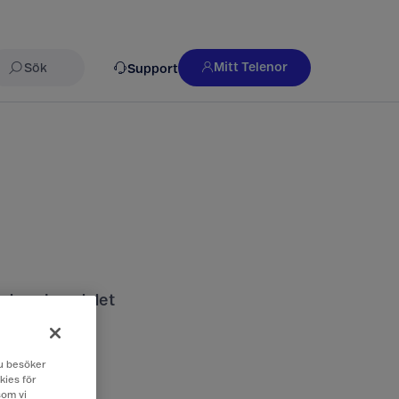
Mitt Telenor
Support
Sök
nds och vad det
 du besöker
kies för
som vi