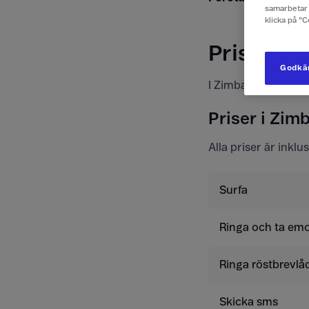
samarbetar 
klicka på ”
Priser f
Godkän
I Zimbabwe kan du 
Priser i Zi
Alla priser är inkl
Surfa
Ringa och ta emo
Ringa röstbrevlå
Skicka sms