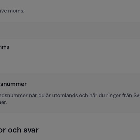
usive moms.
 mms
ndsnummer
andsnummer när du är utomlands och när du ringer från Sver
er.
or och svar