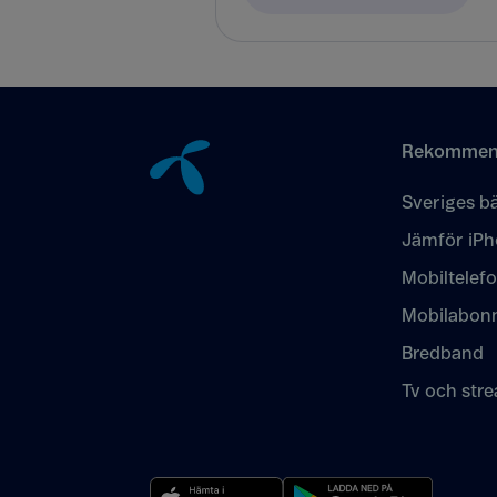
Tillbaka till innehåll
Rekommen
Sveriges bä
Jämför iPh
Mobiltelef
Mobilabon
Bredband
Tv och str