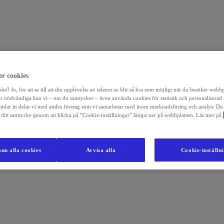
r cookies
det? Jo, för att se till att din upplevelse av telenor.se blir så bra som möjligt när du besöker webb
r nödvändiga kan vi – om du samtycker – även använda cookies för statistik och personaliserad
amlar in delar vi med andra företag som vi samarbetar med inom marknadsföring och analys. Du
la ditt samtycke genom att klicka på ”Cookie-inställningar” längst ner på webbplatsen. Läs mer på
nn alla cookies
Avvisa alla
Cookie-inställn