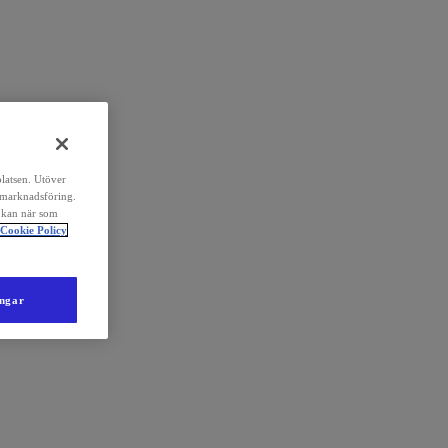
platsen. Utöver
 marknadsföring.
 kan när som
Cookie Policy
ingar