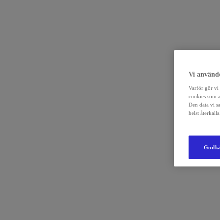
Vi använde
Varför gör vi 
cookies som ä
Den data vi s
helst återkal
Godkä