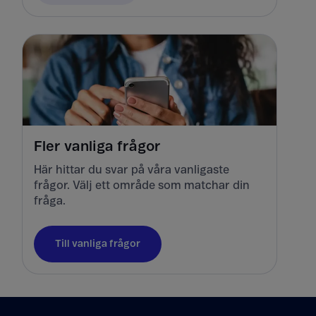
Fler vanliga frågor
Här hittar du svar på våra vanligaste
frågor. Välj ett område som matchar din
fråga.
Till vanliga frågor
Tillbaka till innehåll