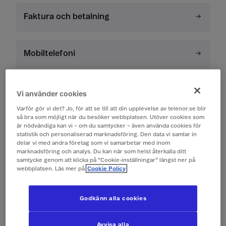
Faktura och betalning
Mobiltelefoni
Fast bredband
Vi använder cookies
Varför gör vi det? Jo, för att se till att din upplevelse av telenor.se blir
så bra som möjligt när du besöker webbplatsen. Utöver cookies som
är nödvändiga kan vi – om du samtycker – även använda cookies för
Tv och Stream
statistik och personaliserad marknadsföring. Den data vi samlar in
delar vi med andra företag som vi samarbetar med inom
marknadsföring och analys. Du kan när som helst återkalla ditt
samtycke genom att klicka på ”Cookie-inställningar” längst ner på
Bredband via 5G
webbplatsen. Läs mer på
Cookie Policy
Godkänn alla cookies
Kontantkort
Avvisa alla