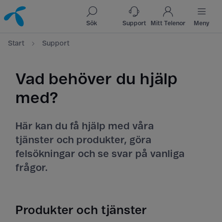
Till innehåll
Till sök
Sök
Support
Mitt Telenor
Meny
Start
Support
Vad behöver du hjälp
med?
Här kan du få hjälp med våra
tjänster och produkter, göra
felsökningar och se svar på vanliga
frågor.
Produkter och tjänster