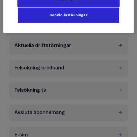
Mitt Telenor
Cookie-inställningar
Service och information
Aktuella driftstörningar
Felsökning bredband
Felsökning tv
Avsluta abonnemang
E-sim