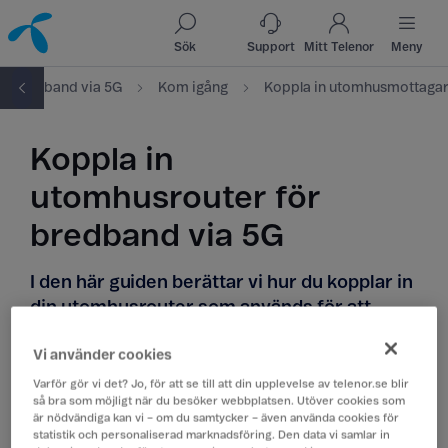
Till innehåll
Till sök
Sök
Support
Mitt Telenor
Meny
Bredband via 5G
Kom igång
Koppla in utomhusmottagar
Koppla in
utomhusrouter för
bredband via 5G
I den här guiden berättar vi hur du kopplar in
din utomhusrouter som används för att
koppla upp dig via mobilnätet från Telenor.
Vi använder cookies
Du får bäst support och hjälp om du
använder routern du får av oss - Telenor Wifi
Varför gör vi det? Jo, för att se till att din upplevelse av telenor.se blir
så bra som möjligt när du besöker webbplatsen. Utöver cookies som
Router i4882. Om du vill använda en annan
är nödvändiga kan vi – om du samtycker – även använda cookies för
router än den du får låna av oss behöver du
statistik och personaliserad marknadsföring. Den data vi samlar in