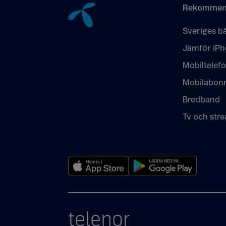
Rekommen
Sveriges bä
Jämför iPh
Mobiltelef
Mobilabon
Bredband
Tv och str
telenor