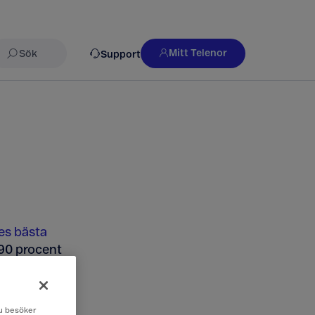
Mitt Telenor
Support
Sök
es bästa
 90 procent
 mer om vår
 du besöker