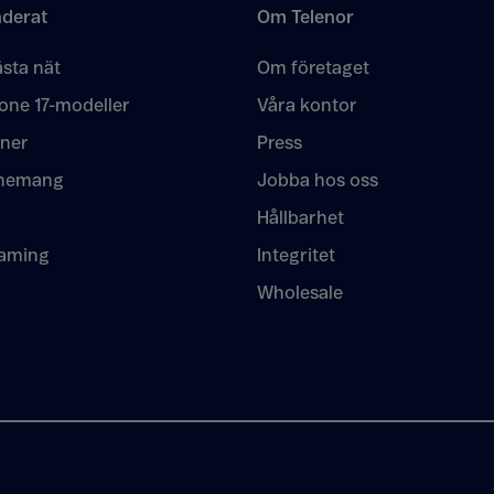
derat
Om Telenor
sta nät
Om företaget
one 17-modeller
Våra kontor
oner
Press
nemang
Jobba hos oss
Hållbarhet
eaming
Integritet
Wholesale