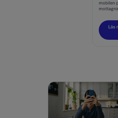
mobilen p
mottagni
Läs 