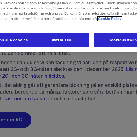
. Utöver cookies som är nödvändiga kan vi – om du samtycker – även använda coo
ch personaliserad marknadsföring. Den data vi samlar in delar vi med andra företag 
med inom marknadsföring och analys. Du kan när som helst återkalla ditt samtyck
Cookie-inställningar” längst ner på webbplatsen. Läs mer på
Cookie Policy
ingskarta
iteten av Sveriges befolkning erbjuder vi idag höghastighe
n alla cookies
Avvisa alla
Cookie-inställ
 som det också heter. 5G+ kan ge hastigheter upp till 1000
nd och kommer att nå allt fler.
 nedan kan du se vilken täckning vi har idag på respektive 
 att 2G- och 3G-näten släcktes den 1 december 2025.
Läs 
 2G- och 3G-näten släcktes.
tt det aldrig går att garantera täckning på en enskild plats
ariera beroende på många faktorer som våra beräkningar i
l.
Läs mer om täckning
och surfhastighet.
mer om 5G