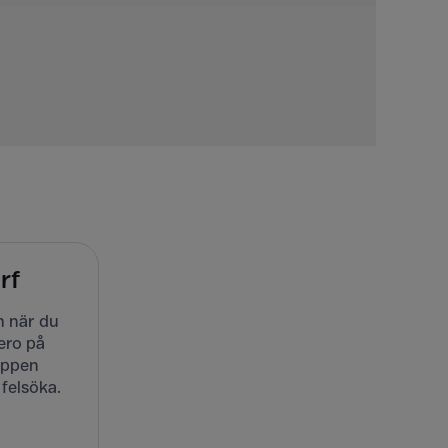
rf
m när du
ero på
nappen
 felsöka.