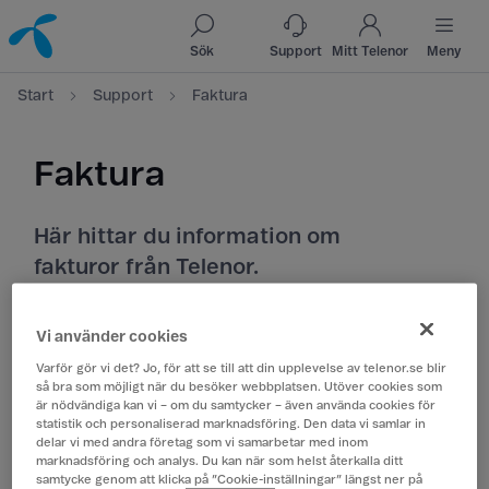
Till innehåll
Till sök
Sök
Support
Mitt Telenor
Meny
Start
Support
Faktura
Faktura
Här hittar du information om
fakturor från Telenor.
Vi använder cookies
Varför gör vi det? Jo, för att se till att din upplevelse av telenor.se blir
Hantera fakturan i Mitt Telenor
så bra som möjligt när du besöker webbplatsen. Utöver cookies som
är nödvändiga kan vi – om du samtycker – även använda cookies för
statistik och personaliserad marknadsföring. Den data vi samlar in
delar vi med andra företag som vi samarbetar med inom
Autogiro
marknadsföring och analys. Du kan när som helst återkalla ditt
samtycke genom att klicka på ”Cookie-inställningar” längst ner på