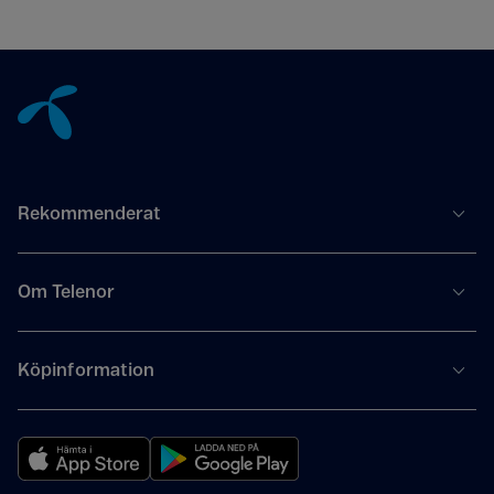
Tillbaka till innehåll
Rekommenderat
Om Telenor
Köpinformation