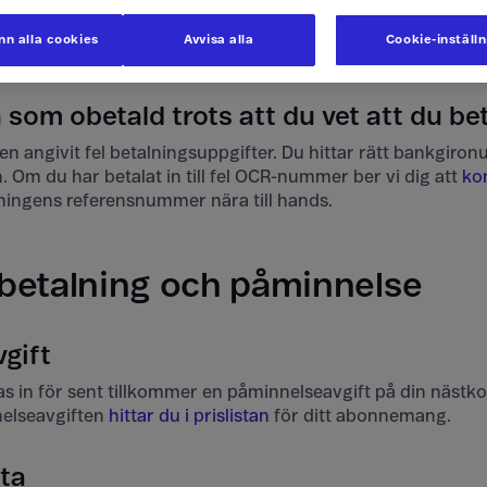
ran är obetald
behöver du betala in den manuellt till oss. 
n alla cookies
Avvisa alla
Cookie-inställ
iga fall har autogiro. Nästa betalning kommer ske via autog
 som obetald trots att du vet att du be
en angivit fel betalningsuppgifter. Du hittar rätt bankgir
Om du har betalat in till fel OCR-nummer ber vi dig att
ko
ningens referensnummer nära till hands.
betalning och påminnelse
gift
las in för sent tillkommer en påminnelseavgift på din näst
elseavgiften
hittar du i prislistan
för ditt abonnemang.
ta