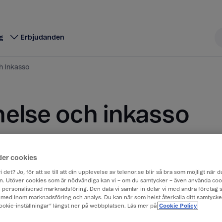
g
Erbjudanden
h Inkasso
else och inkasso
etalas i tid kommer du att få en påminnelse från os
n kan fakturan gå till inkasso.
der cookies
i det? Jo, för att se till att din upplevelse av telenor.se blir så bra som möjligt när
tatus
. Utöver cookies som är nödvändiga kan vi – om du samtycker – även använda coo
ch personaliserad marknadsföring. Den data vi samlar in delar vi med andra företag 
med inom marknadsföring och analys. Du kan när som helst återkalla ditt samtyck
snabbt om din faktura är betalad eller ej.
Cookie-inställningar” längst ner på webbplatsen. Läs mer på
Cookie Policy
ran är betald
kan du bortse från påminnelsen.