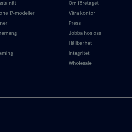
sta nät
Om företaget
one 17-modeller
Våra kontor
oner
Press
nemang
Jobba hos oss
Hållbarhet
eaming
Integritet
Wholesale