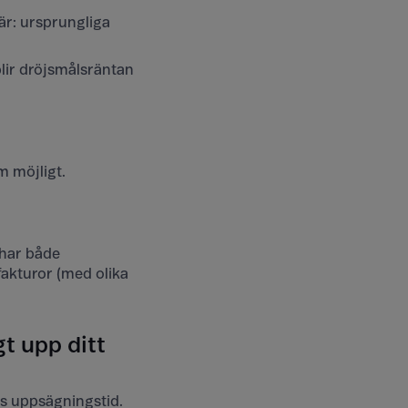
här: ursprungliga
blir dröjsmålsräntan
m möjligt.
 har både
akturor (med olika
gt upp ditt
s uppsägningstid.