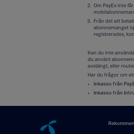
Om PayEx inte få
mobilabonnemang i
Från det att betal
abonnemanget öppn
registrerades, ko
Kan du inte använda
du använt abonneman
avstängt, eller rou
Har du frågor om et
Inkasso från Pay
Inkasso från Int
Tillbaka till innehåll
Rekommen