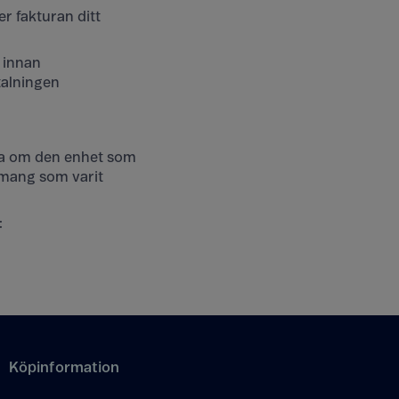
er fakturan ditt
e innan
talningen
rta om den enhet som
emang som varit
:
Köpinformation