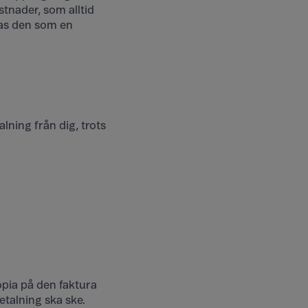
stnader, som alltid
las den som en
lning från dig, trots
opia på den faktura
etalning ska ske.