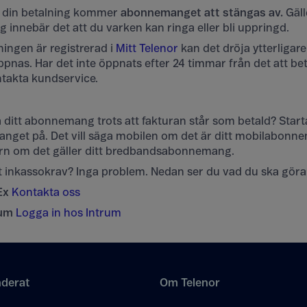
r din betalning kommer
abonnemanget att stängas av.
Gäll
nnebär det att du varken kan ringa eller bli uppringd.
ningen är registrerad i
Mitt Telenor
kan det dröja ytterligar
as. Har det inte öppnats efter 24 timmar från det att be
ntakta kundservice.
 ditt abonnemang trots att fakturan står som betald? Sta
get på. Det vill säga mobilen om det är ditt mobilabonn
tern om det gäller ditt bredbandsabonnemang.
t inkassokrav? Inga problem. Nedan ser du vad du ska göra
Ex
Kontakta oss
rum
Logga in hos Intrum
derat
Om Telenor