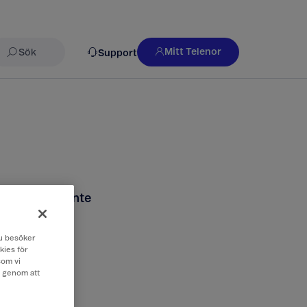
Mitt Telenor
Support
Sök
s och om du inte
 du besöker
kies för
som vi
e genom att