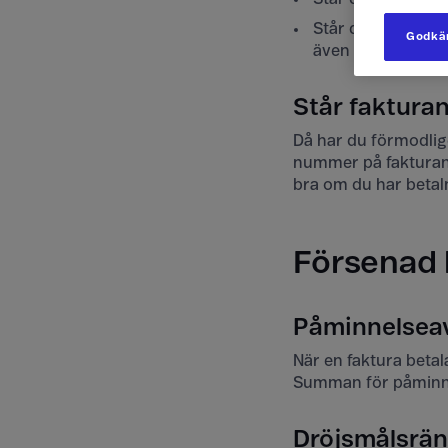
Står det att
faktu
Godkän
även om du i vanl
Står fakturan
Då har du förmodlig
nummer på fakturan. 
bra om du har betal
Försenad 
Påminnelseav
När en faktura beta
Summan för påminn
Dröjsmålsrän