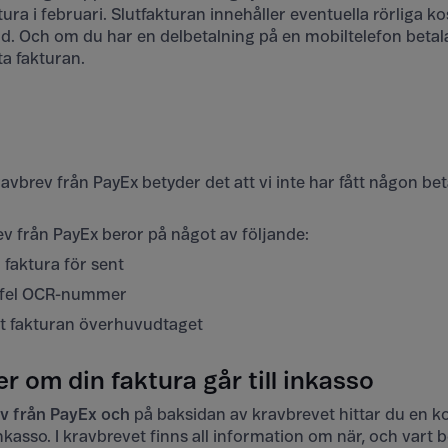
tura i februari. Slutfakturan innehåller eventuella rörliga ko
and. Och om du har en delbetalning på en mobiltelefon beta
a fakturan.
avbrev från PayEx betyder det att vi inte har fått någon beta
rev från PayEx beror på något av följande:
 faktura för sent
ll fel OCR-nummer
at fakturan överhuvudtaget
r om din faktura går till inkasso
v från PayEx och
på baksidan av kravbrevet hittar du en k
inkasso. I kravbrevet finns all information om när, och vart b