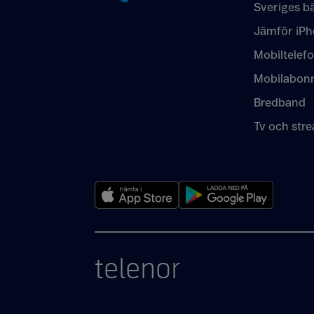
Sveriges bä
Jämför iPh
Mobiltelef
Mobilabon
Bredband
Tv och str
telenor