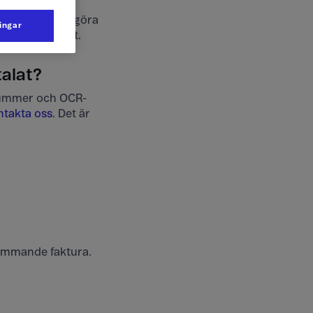
Det behöver du göra
ningar
iro som vanligt.
talat?
onummer och OCR-
ntakta oss
. Det är
kommande faktura.