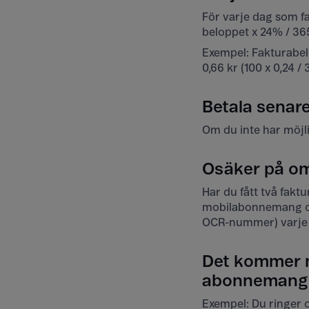
För varje dag som fa
beloppet x 24% / 365
Exempel: Fakturabelo
0,66 kr (100 x 0,24 / 
Betala senar
Om du inte har möjlig
Osäker på om 
Har du fått två fak
mobilabonnemang och
OCR-nummer) varje
Det kommer mi
abonnemang, o
Exempel: Du ringer 