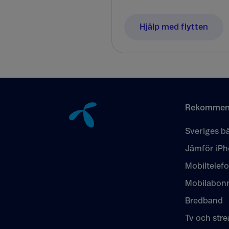
Hjälp med flytten
Tillbaka till innehåll
Rekommen
Sveriges bä
Jämför iPh
Mobiltelef
Mobilabon
Bredband
Tv och str