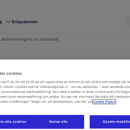
g
Erbjudanden
 abonnemang för tv, bredband
, hantera eller överl
der cookies
d eller tv
i det? Jo, för att se till att din upplevelse av telenor.se blir så bra som möjligt när
. Utöver cookies som är nödvändiga kan vi – om du samtycker – även använda coo
ch personaliserad marknadsföring. Den data vi samlar in delar vi med andra företag 
med inom marknadsföring och analys. Du kan när som helst återkalla ditt samtyck
eller överlåta eller på annat sätt hantera ditt bredb
Cookie-inställningar” längst ner på webbplatsen. Läs mer på
Cookie Policy
 du några olika alternativ.
t avsluta ett mobilabonnemang
hittar du information
n alla cookies
Avvisa alla
Cookie-inställ