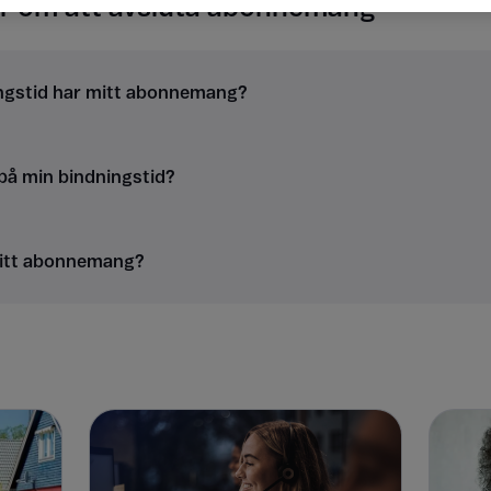
or om att avsluta abonnemang
ngstid har mitt abonnemang?
 på min bindningstid?
mitt abonnemang?