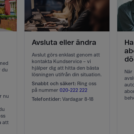
Avsluta eller ändra
Ha
ab
Avslut görs enklast genom att
dö
kontakta Kundservice – vi
 med
hjälper dig att hitta den bästa
r du
När 
lösningen utifrån din situation.
avs
Snabbt och säkert:
Ring oss
auto
i
på nummer
020-222 222
abo
r nu
beh
Telefontider:
Vardagar 8-18
du
oss
 att