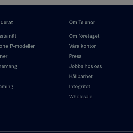
derat
Om Telenor
sta nät
Om företaget
one 17-modeller
Våra kontor
oner
Press
nemang
Jobba hos oss
Hållbarhet
eaming
Integritet
Wholesale