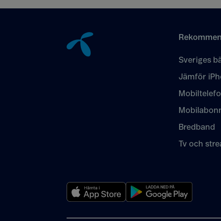
Tillbaka till innehåll
Rekommen
Sveriges bä
Jämför iPh
Mobiltelef
Mobilabon
Bredband
Tv och str