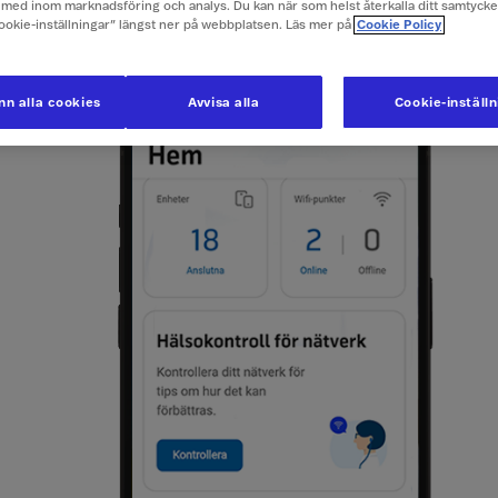
j hem i menyn
med inom marknadsföring och analys. Du kan när som helst återkalla ditt samtyck
Cookie-inställningar” längst ner på webbplatsen. Läs mer på
Cookie Policy
la till du ser Hälsokontroll för nätverk. Klicka på kontrollera.
n alla cookies
Avvisa alla
Cookie-inställ