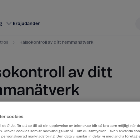
g
Erbjudanden
roll
Hälsokontroll av ditt hemmanätverk
okontroll av ditt
manätverk
sokontroll av ditt hemmanätverk för att säkerställa a
g är optimal och att dina enheter har god täckning. 
der cookies
 problem får du tips på hur du kan förbättra ditt nät
i det? Jo, för att se till att din upplevelse av telenor.se blir så bra som möjligt när
. Utöver cookies som är nödvändiga kan vi – om du samtycker – även använda coo
ch personaliserad marknadsföring. Den data vi samlar in delar vi med andra företag 