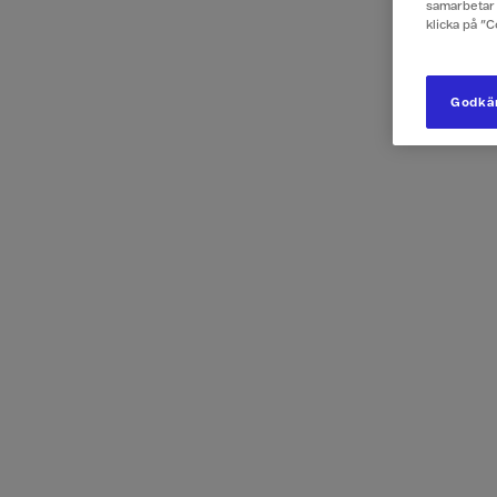
Väl
1
samarbetar 
klicka på ”
Skrol
Godkän