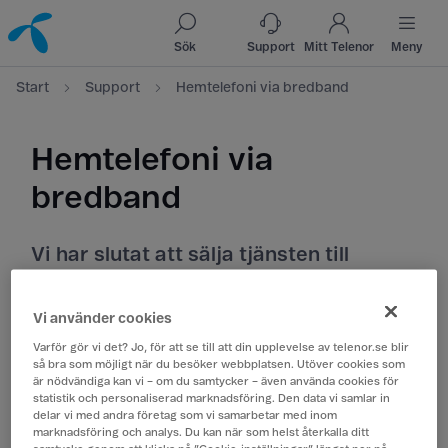
Till innehåll
Till sök
Sök
Support
Mitt Telenor
Meny
Start
Support
Hemtelefoni via bredband
Hemtelefoni via
bredband
Vi har slutat att sälja tjänsten till
privatkunder. Du som redan har
hemtelefoni via bredband kan
Vi använder cookies
fortsätta använda tjänsten.
Varför gör vi det? Jo, för att se till att din upplevelse av telenor.se blir
så bra som möjligt när du besöker webbplatsen. Utöver cookies som
är nödvändiga kan vi – om du samtycker – även använda cookies för
statistik och personaliserad marknadsföring. Den data vi samlar in
delar vi med andra företag som vi samarbetar med inom
marknadsföring och analys. Du kan när som helst återkalla ditt
Guider för telefonsvarare