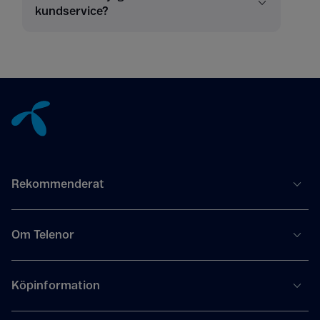
kundservice?
Tillbaka till innehåll
Rekommenderat
Om Telenor
Köpinformation