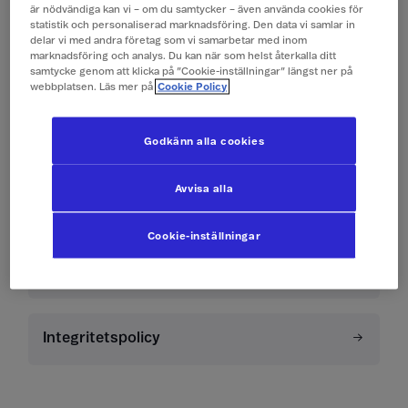
Vilken typ av data behandlar vi
är nödvändiga kan vi – om du samtycker – även använda cookies för
statistik och personaliserad marknadsföring. Den data vi samlar in
delar vi med andra företag som vi samarbetar med inom
marknadsföring och analys. Du kan när som helst återkalla ditt
Så samlar vi och använder data
samtycke genom att klicka på ”Cookie-inställningar” längst ner på
webbplatsen. Läs mer på
Cookie Policy
GDPR
Godkänn alla cookies
Avvisa alla
Kaka eller cookie?
Cookie-inställningar
Digital säkerhet
Integritetspolicy