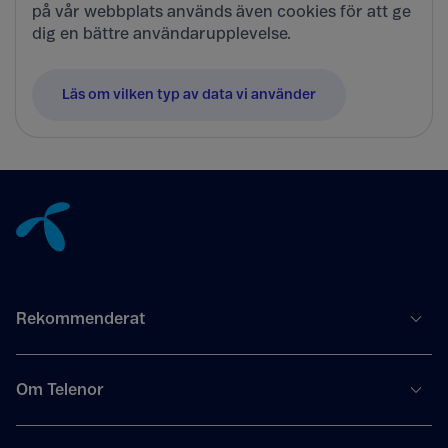
på vår webbplats används även cookies för att ge
dig en bättre användarupplevelse.
Läs om vilken typ av data vi använder
Tillbaka till innehåll
Rekommenderat
Om Telenor