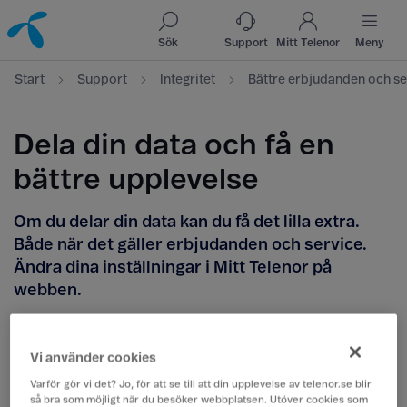
Till innehåll
Till sök
Sök
Support
Mitt Telenor
Meny
Start
Support
Integritet
Bättre erbjudanden och se
Dela din data och få en
bättre upplevelse
Om du delar din data kan du få det lilla extra.
Både när det gäller erbjudanden och service.
Ändra dina inställningar i Mitt Telenor på
webben.
Dela för att få personliga
Vi använder cookies
erbjudanden
Varför gör vi det? Jo, för att se till att din upplevelse av telenor.se blir
så bra som möjligt när du besöker webbplatsen. Utöver cookies som