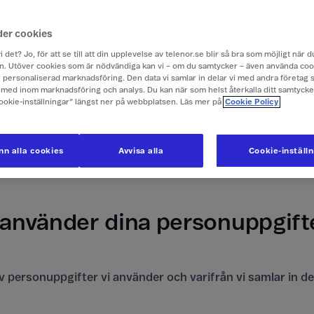
der cookies
ige AB (org. nr. 556421-0309) är personuppgiftsansvarig fö
 av dina personuppgifter som beskrivs i denna integritets
i det? Jo, för att se till att din upplevelse av telenor.se blir så bra som möjligt när
. Utöver cookies som är nödvändiga kan vi – om du samtycker – även använda coo
arumärket Telenor. Vissa av våra tjänster erbjuder vi till
ch personaliserad marknadsföring. Den data vi samlar in delar vi med andra företag 
ra samarbetspartners. Telenor och vår samarbetspartner ka
med inom marknadsföring och analys. Du kan när som helst återkalla ditt samtyck
ersonuppgiftsansvariga.
Cookie-inställningar” längst ner på webbplatsen. Läs mer på
Cookie Policy
pgiftsansvarig ansvarar vi för användningen av dina uppg
tt dataskyddsombud som hjälper oss att se till att användni
n alla cookies
Avvisa alla
Cookie-inställ
 dataskyddslagstiftningen. Om du har frågor om vår anvä
er, kan du kontakta oss eller vårt dataskyddsombud.
 använder dina personuppgift
av personuppgifter vi använder och varifrån vi samlar in d