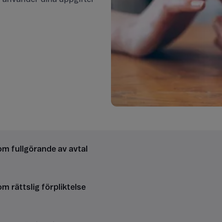
m fullgörande av avtal
m rättslig förpliktelse