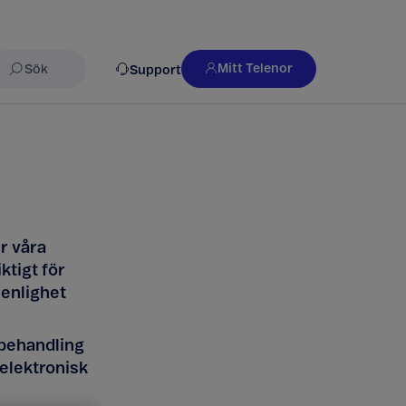
Mitt Telenor
Support
Sök
r våra
ktigt för
 enlighet
behandling
 elektronisk