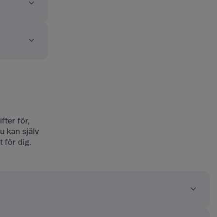
ter för,
u kan själv
 för dig.