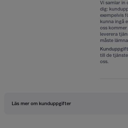
Vi samlar in
dig: kundupp
exempelvis fö
kunna ingå e
oss kommer v
leverera tjän
måste lämna u
Kunduppgif
till de tjän
oss.
Läs mer om kunduppgifter