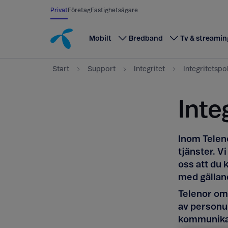
Till innehåll
Till sök
Privat
Företag
Fastighetsägare
Mobilt
Bredband
Tv & streamin
Start
Support
Integritet
Integritetspo
Inte
Inom Teleno
tjänster. Vi
oss att du 
med gällan
Telenor om
av personup
kommunika