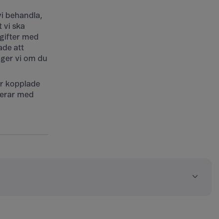
vi behandla,
t vi ska
pgifter med
ade att
nger vi om du
är kopplade
agerar med