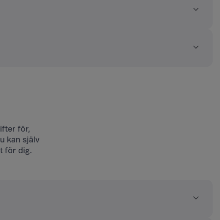
ter för,
u kan själv
 för dig.