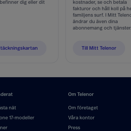
befinner dig eller dit
kostnader, se och betala
fakturor och håll koll på h
familjens surf. I Mitt Telen
ändrar du även dina
abonnemang och tjänster
l täckningskartan
Till Mitt Telenor
derat
Om Telenor
sta nät
Om företaget
one 17-modeller
Våra kontor
oner
Press