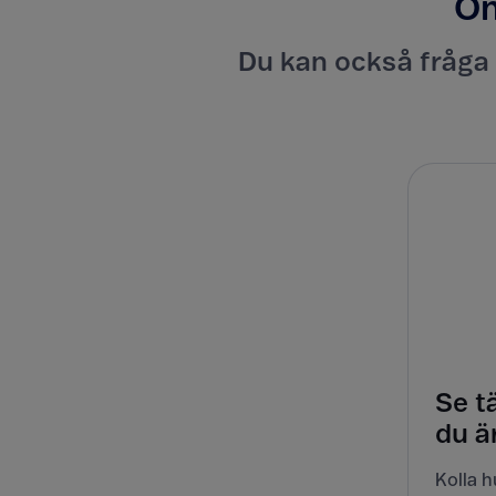
Om
Du kan också fråga v
Se t
du ä
Kolla h