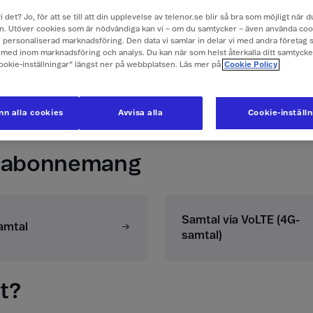
Bindningstid- och
ill användare
i det? Jo, för att se till att din upplevelse av telenor.se blir så bra som möjligt när
uppsägningstid
. Utöver cookies som är nödvändiga kan vi – om du samtycker – även använda coo
ch personaliserad marknadsföring. Den data vi samlar in delar vi med andra företag 
med inom marknadsföring och analys. Du kan när som helst återkalla ditt samtyck
Cookie-inställningar” längst ner på webbplatsen. Läs mer på
Cookie Policy
n alla cookies
Avvisa alla
Cookie-inställ
ra abonnemang
Samtal via VoLTE (4G-
amtal
samtal)
t?