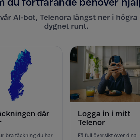
 du fortfarande behöver hjäl
år AI-bot, Telenora längst ner i högra 
dygnet runt.
äckningen där
Logga in i mitt
r
Telenor
ur bra täckning du har
Få full översikt över dina