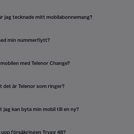
när jag tecknade mitt mobilabonnemang?
med min nummerflytt?
g mobilen med Telenor Change?
tt det är Telenor som ringer?
t jag kan byta min mobil till en ny?
g upp försäkringen Trygg 48?