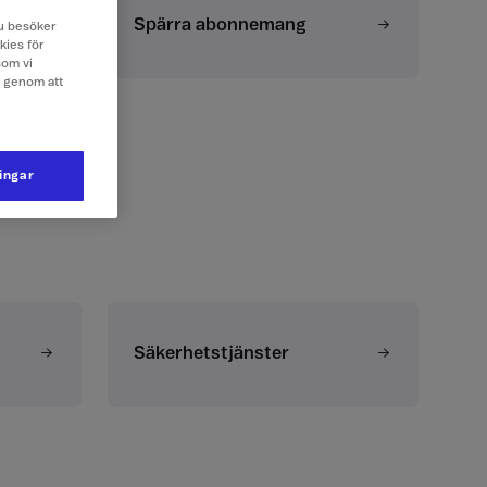
Spärra abonnemang
 du besöker
kies för
som vi
e genom att
ningar
Säkerhetstjänster