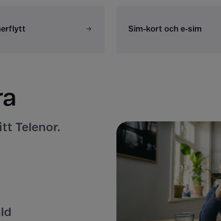
rflytt
Sim-kort och e-sim
ra
itt Telenor.
ld