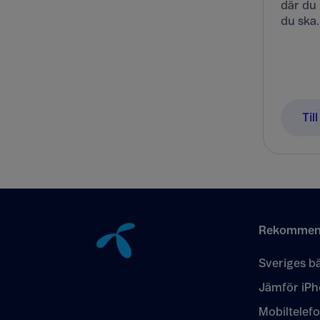
där du 
du ska.
Til
Tillbaka till innehåll
Rekommen
Sveriges bä
Jämför iPh
Mobiltelef