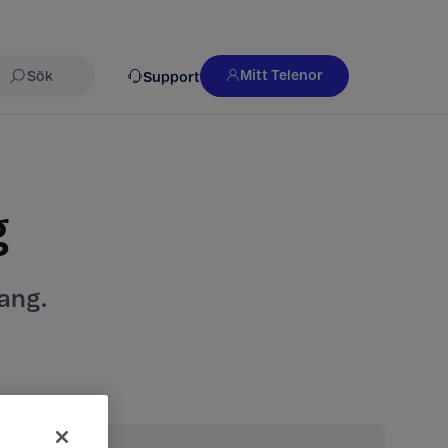
Mitt Telenor
Support
Sök
​
ang.