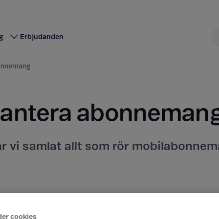
g
Erbjudanden
onnemang
antera abonnemang
ar vi samlat allt som rör mobilabonnem
der cookies