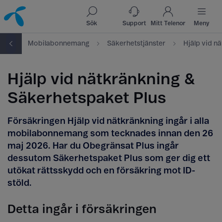
Till innehåll
Till sök
Sök
Support
Mitt Telenor
Meny
oni
Mobilabonnemang
Säkerhetstjänster
Hjälp vid n
Hjälp vid nätkränkning &
Säkerhetspaket Plus
Försäkringen Hjälp vid nätkränkning ingår i alla
mobilabonnemang som tecknades innan den 26
maj 2026. Har du Obegränsat Plus ingår
dessutom Säkerhetspaket Plus som ger dig ett
utökat rättsskydd och en försäkring mot ID-
stöld.
Detta ingår i försäkringen