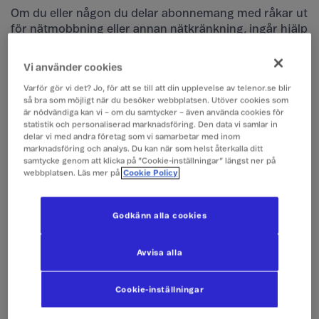
Om du eller någon du delar abonnemang med råkar ut
för nätmobbning eller annan nätkränkning
,
ingår hjälp
med att ta bort bilder och falska profiler från nätet. Du
får också hjälp att göra polisanmälan samt ersättning
Vi använder cookies
för samtal med psykolog, jurist och eventuella
Varför gör vi det? Jo, för att se till att din upplevelse av telenor.se blir
rättegångskostnader.
så bra som möjligt när du besöker webbplatsen. Utöver cookies som
5 timmar kostnadsfri juridisk rådgivning per år
är nödvändiga kan vi – om du samtycker – även använda cookies för
statistik och personaliserad marknadsföring. Den data vi samlar in
Ersättning för psykologhjälp upp till 5 000 kr
delar vi med andra företag som vi samarbetar med inom
marknadsföring och analys. Du kan när som helst återkalla ditt
Ersättning för förlorad arbetsinkomst upp till 5 000
samtycke genom att klicka på ”Cookie-inställningar” längst ner på
kr
webbplatsen. Läs mer på
Cookie Policy
Ersättning för rättegångskostnader vid rättstvister
upp till 200 000 kr
Godkänn alla cookies
Så anmäler du nätkränkning
Avvisa alla
Anmälan av nätkränkning görs till vår
samarbetspartner
HELP.
Cookie-inställningar
Ring
0771-985 200
eller mejla
info@help.se
. HELP har