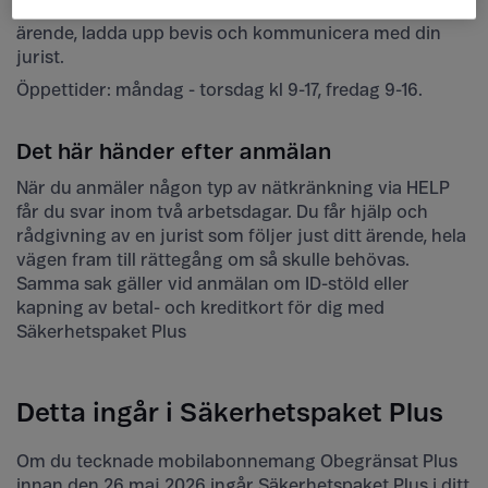
också kundportalen
Min sida
där du kan följa ditt
ärende, ladda upp bevis och kommunicera med din
jurist.
Öppettider: måndag - torsdag kl 9-17, fredag 9-16.
Det här händer efter anmälan
När du anmäler någon typ av nätkränkning via HELP
får du svar inom två arbetsdagar. Du får hjälp och
rådgivning av en jurist som följer just ditt ärende, hela
vägen fram till rättegång om så skulle behövas.
Samma sak gäller vid anmälan om ID-stöld eller
kapning av betal- och kreditkort för dig med
Säkerhetspaket Plus
Detta ingår i Säkerhetspaket Plus
Om du tecknade mobilabonnemang Obegränsat Plus
innan den 26 maj 2026 ingår Säkerhetspaket Plus i ditt