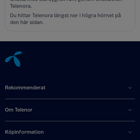
Telenora.
Du hittar Telenora längst ner i högra hörnet på
den här sidan.
Tillbaka till innehåll
Rekommenderat
Om Telenor
Köpinformation