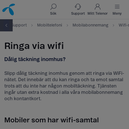
Till innehåll
Till sök
Sök
Support
Mitt Telenor
Meny
t
Support
Mobiltelefoni
Mobilabonnemang
Wifi-
Ringa via wifi
Dålig täckning inomhus?
Slipp dålig täckning inomhus genom att ringa via WiFi-
nätet. Det innebär att du kan ringa och ta emot samtal
trots att du inte har någon mobiltäckning. Tjänsten
ingår utan extra kostnad i alla våra mobilabonnemang
och kontantkort.
Mobiler som har wifi-samtal