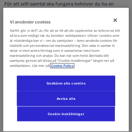
För att wifi-samtal ska fungera behöver du ha en
mobil som stödjer tjänsten.
Alla
iPhone-modeller
från och med iPhone 6 och
Vi använder cookies
med programuppdatering iOS 12.1 eller senare har
Varför gör vi det? Jo, för att se till att din upplevelse av telenor.se blir
stöd för wifi-samtal (samt även för VoLTE-samtal).
så bra som möjligt när du besöker webbplatsen. Utöver cookies som
De flesta mobiltelefoner med
Android
som
är nödvändiga kan vi – om du samtycker – även använda cookies för
statistik och personaliserad marknadsföring. Den data vi samlar in
operativsystem som är lanserade efter 2018 och
delar vi med andra företag som vi samarbetar med inom
som är avsedda för användning i Norden har stöd
marknadsföring och analys. Du kan när som helst återkalla ditt
för både VoLTE och wifi-samtal. Det kan dock finnas
samtycke genom att klicka på ”Cookie-inställningar” längst ner på
webbplatsen. Läs mer på
Cookie Policy
undantag.
Tänk på att du behöver vara ansluten till ett svenskt
wifi-nät som stödjer samtal.
Godkänn alla cookies
Avvisa alla
Så aktiverar du wifi-samtal på din
mobil
Cookie-inställningar
Till vår guide för iPhone