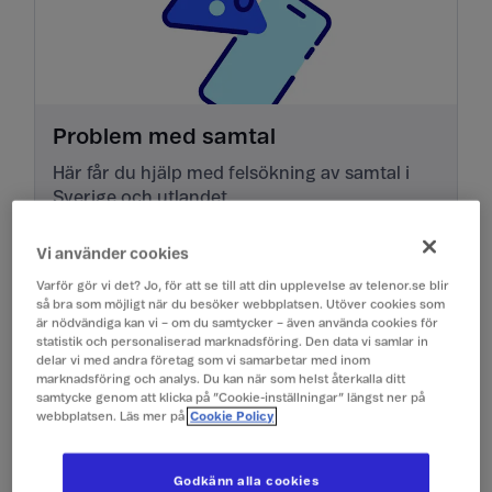
Problem med samtal
Här får du hjälp med felsökning av samtal i
Sverige och utlandet.
Vi använder cookies
Felsök
Varför gör vi det? Jo, för att se till att din upplevelse av telenor.se blir
så bra som möjligt när du besöker webbplatsen. Utöver cookies som
är nödvändiga kan vi – om du samtycker – även använda cookies för
statistik och personaliserad marknadsföring. Den data vi samlar in
delar vi med andra företag som vi samarbetar med inom
marknadsföring och analys. Du kan när som helst återkalla ditt
samtycke genom att klicka på ”Cookie-inställningar” längst ner på
webbplatsen. Läs mer på
Cookie Policy
Godkänn alla cookies