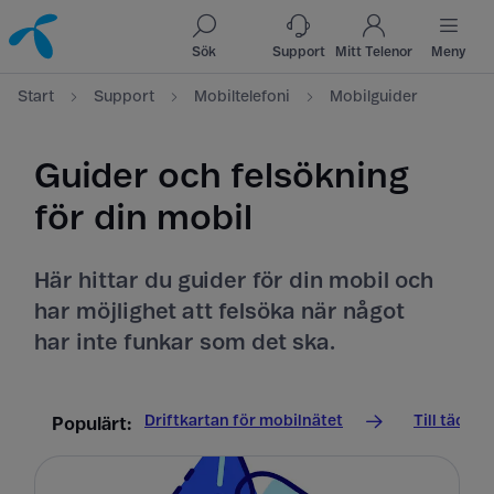
Till innehåll
Till sök
Sök
Support
Mitt Telenor
Meny
Start
Support
Mobiltelefoni
Mobilguider
Guider och felsökning
för din mobil
Här hittar du guider för din mobil och
har möjlighet att felsöka när något
har inte funkar som det ska.
Driftkartan för mobilnätet
Till täckn
Populärt: