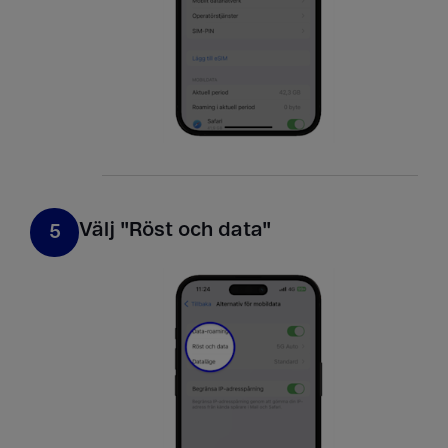
Välj "Röst och data​"
5