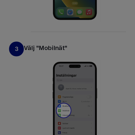
Välj "Mobilnät​"
3