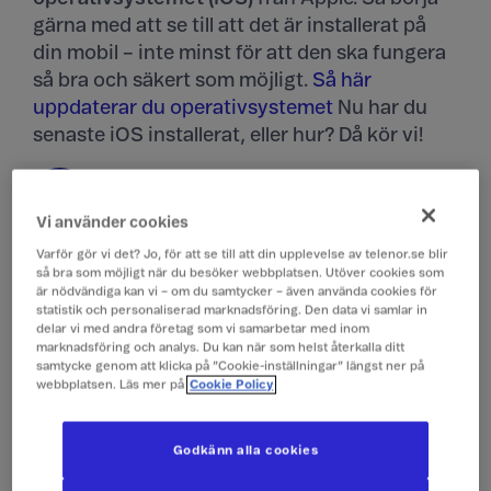
gärna med att se till att det är installerat på
din mobil – inte minst för att den ska fungera
så bra och säkert som möjligt.
Så här
uppdaterar du operativsystemet
Nu har du
senaste iOS installerat, eller hur? Då kör vi!
Gå till startskärmen
1
Vi använder cookies
Varför gör vi det? Jo, för att se till att din upplevelse av telenor.se blir
så bra som möjligt när du besöker webbplatsen. Utöver cookies som
är nödvändiga kan vi – om du samtycker – även använda cookies för
statistik och personaliserad marknadsföring. Den data vi samlar in
delar vi med andra företag som vi samarbetar med inom
marknadsföring och analys. Du kan när som helst återkalla ditt
samtycke genom att klicka på ”Cookie-inställningar” längst ner på
webbplatsen. Läs mer på
Cookie Policy
Godkänn alla cookies