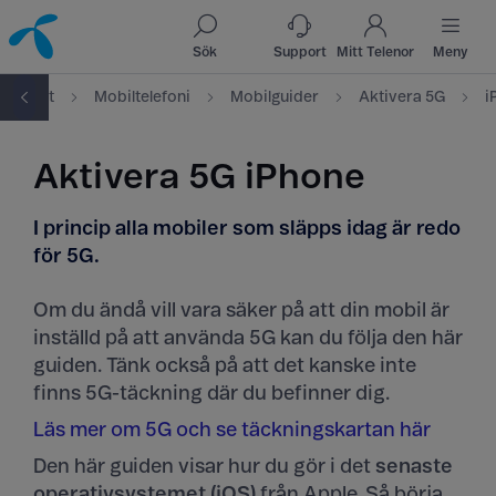
Till innehåll
Till sök
Sök
Support
Mitt Telenor
Meny
Support
Mobiltelefoni
Mobilguider
Aktivera 5G
i
Aktivera 5G iPhone
I princip alla mobiler som släpps idag är redo
för 5G.
Om du ändå vill vara säker på att din mobil är
inställd på att använda 5G kan du följa den här
guiden. Tänk också på att det kanske inte
finns 5G-täckning där du befinner dig.
Läs mer om 5G och se täckningskartan här
Den här guiden visar hur du gör i det
senaste
operativsystemet (iOS)
från Apple. Så börja