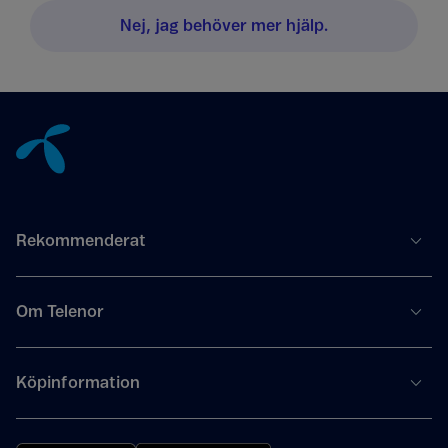
Nej, jag behöver mer hjälp.
Tillbaka till innehåll
Rekommenderat
Om Telenor
Köpinformation