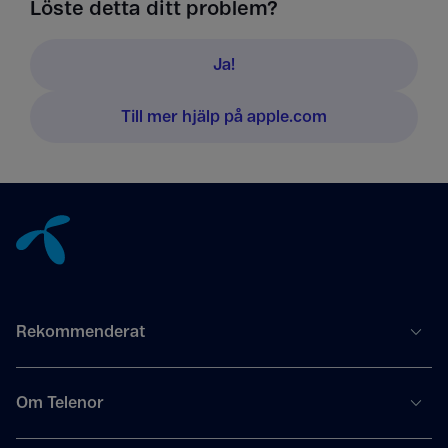
Löste detta ditt problem?
Ja!
Till mer hjälp på apple.com
Tillbaka till innehåll
Rekommenderat
Om Telenor