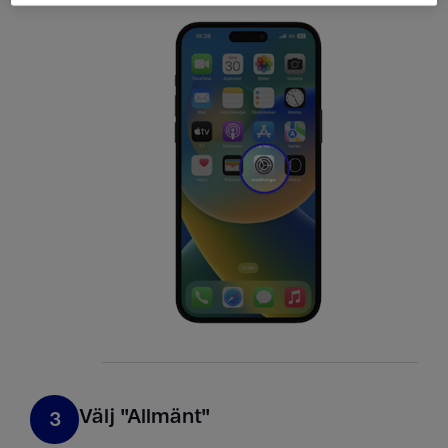
Välj "Allmänt​"
3