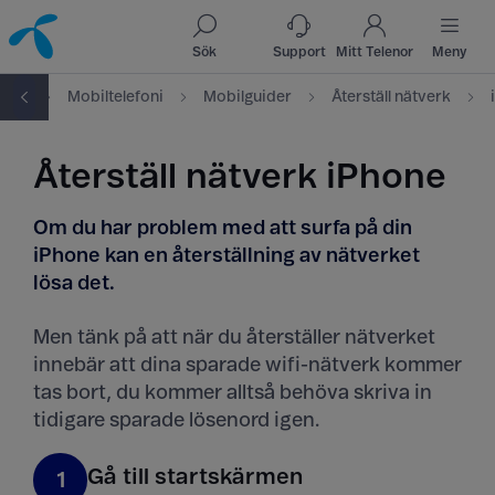
Till innehåll
Till sök
Sök
Support
Mitt Telenor
Meny
port
Mobiltelefoni
Mobilguider
Återställ nätverk
Återställ nätverk iPhone
Om du har problem med att surfa på din
iPhone kan en återställning av nätverket
lösa det.
Men tänk på att när du återställer nätverket
innebär att dina sparade wifi-nätverk kommer
tas bort, du kommer alltså behöva skriva in
tidigare sparade lösenord igen.
Gå till startskärmen
1