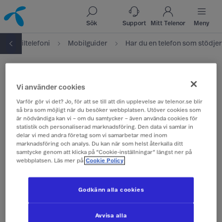
Till innehåll
Till sök
Sök
Support
Mitt Telenor
Meny
Mobiltelefoni
Mobilguider
Har du en telefon som
Vi använder cookies
stödjer 4G/5G?
Varför gör vi det? Jo, för att se till att din upplevelse av telenor.se blir
så bra som möjligt när du besöker webbplatsen. Utöver cookies som
är nödvändiga kan vi – om du samtycker – även använda cookies för
Kontrollera detta genom att smsa 222 med
statistik och personaliserad marknadsföring. Den data vi samlar in
delar vi med andra företag som vi samarbetar med inom
innehållet "4G" eller "5G" så får du direkt svar
marknadsföring och analys. Du kan när som helst återkalla ditt
på vilka tekniker din telefon stödjer.
samtycke genom att klicka på ”Cookie-inställningar” längst ner på
webbplatsen. Läs mer på
Cookie Policy
Vilken teknik stödjer din telefon?
Godkänn alla cookies
Telefonen stödjer 4G
Avvisa alla
Telefonen stödjer 4G och 5G