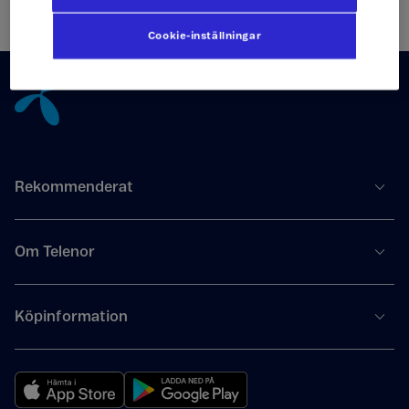
Cookie-inställningar
Tillbaka till innehåll
Rekommenderat
Om Telenor
Köpinformation