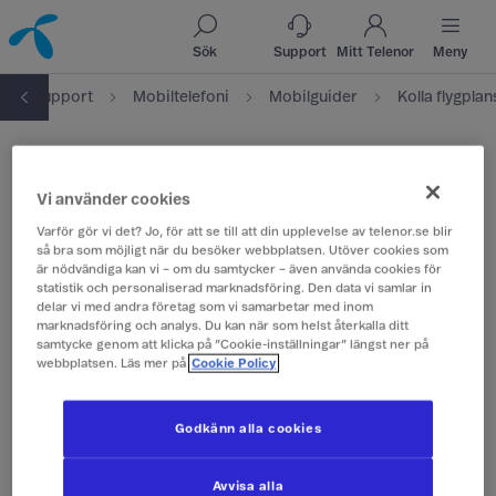
Till innehåll
Till sök
Sök
Support
Mitt Telenor
Meny
Support
Mobiltelefoni
Mobilguider
Kolla flygplan
Kolla flygplansläge
Vi använder cookies
Har du flugit nyligen?
Varför gör vi det? Jo, för att se till att din upplevelse av telenor.se blir
så bra som möjligt när du besöker webbplatsen. Utöver cookies som
är nödvändiga kan vi – om du samtycker – även använda cookies för
Då kanske du har glömt att slå av
statistik och personaliserad marknadsföring. Den data vi samlar in
delar vi med andra företag som vi samarbetar med inom
flygplansläget. Leta upp den lilla
marknadsföring och analys. Du kan när som helst återkalla ditt
flygplanssymbolen i din mobil och ändra
samtycke genom att klicka på ”Cookie-inställningar” längst ner på
inställningen där.
webbplatsen. Läs mer på
Cookie Policy
Löste detta ditt problem?
Godkänn alla cookies
Ja!
Avvisa alla